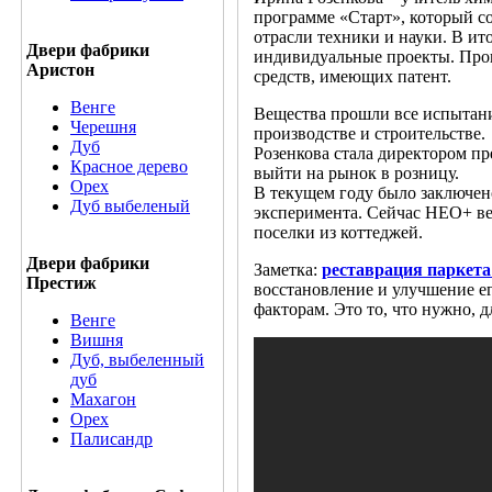
программе «Старт», который с
отрасли техники и науки. В ит
Двери фабрики
индивидуальные проекты. Проце
Аристон
средств, имеющих патент.
Венге
Вещества прошли все испытани
Черешня
производстве и строительстве.
Дуб
Розенкова стала директором п
Красное дерево
выйти на рынок в розницу.
Орех
В текущем году было заключен
Дуб выбеленый
эксперимента. Сейчас НЕО+ ве
поселки из коттеджей.
Двери фабрики
Заметка:
реставрация паркета
Престиж
восстановление и улучшение 
факторам. Это то, что нужно, д
Венге
Вишня
Дуб, выбеленный
дуб
Махагон
Орех
Палисандр