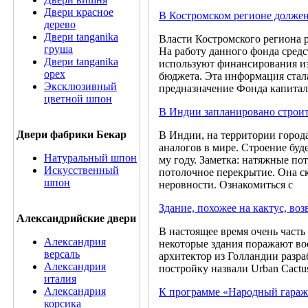
Двери красное
В Костромском регионе долже
дерево
Двери tanganika
Власти Костромского региона 
груша
На работу данного фонда средс
Двери tanganika
используют финансирования из
oрех
бюджета. Эта информация стала
Эксклюзивный
предназначение Фонда капита
цветной шпон
В Индии запланировано строит
Двери фабрики Бекар
В Индии, на территории город
аналогов в мире. Строение буд
Натуральный шпон
му году. Заметка: натяжные п
Искусственный
потолочное перекрытие. Она ск
шпон
неровности. Ознакомиться с
Здание, похожее на кактус, воз
Александрийские двери
В настоящее время очень часть
Александрия
некоторые здания поражают во
версаль
архитектор из Голландии разра
Александрия
постройку назвали Urban Cactus
италия
Александрия
К программе «Народный гараж
корсика