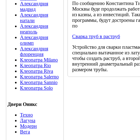
По сообщению Константина Тим
Александрия
Москвы буде продолжать работа
мадрид
из казны, а из инвестиций. Та
Александрия
программы, будут достроены га
натали
по
Александрия
неаполь
Сварка труб в раструб
Александрия
олимп
Устройство для сварки пластма
Александрия
специально вытачанное из лату
флоренция
чтобы создать раструб, а втор
Клеопатра Milano
внутренний диаметральный ра
Клеопатра Rio
размером трубы.
Клеопатра Riva
Клеопатра Salerno
Клеопатра Sannio
Клеопатра Solo
Двери Оникс
Техно
Лагуна
Модерн
Вега