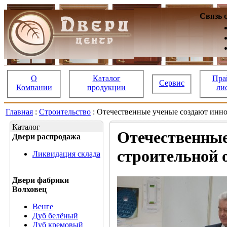
Связь 
О
Каталог
Пра
Сервис
Компании
продукции
ли
Главная
:
Строительство
: Отечественные ученые создают инно
Каталог
Отечественные
Двери распродажа
строительной 
Ликвидация склада
Двери фабрики
Волховец
Венге
Дуб белёный
Дуб кремовый