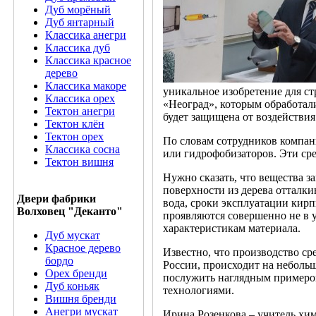
Дуб морёный
Дуб янтарный
Классика анегри
Классика дуб
Классика красное
дерево
Классика макоре
уникальное изобретение для с
Классика орех
«Неоград», которым обработали
Тектон анегри
будет защищена от воздействия
Тектон клён
Тектон орех
По словам сотрудников компани
Классика сосна
или гидрофобизаторов. Эти сре
Тектон вишня
Нужно сказать, что вещества з
поверхности из дерева отталки
Двери фабрики
вода, сроки эксплуатации кирп
Волховец "Деканто"
проявляются совершенно не в у
характеристикам материала.
Дуб мускат
Красное дерево
Известно, что производство ср
бордо
России, происходит на небольш
Орех бренди
послужить наглядным примером
Дуб коньяк
технологиями.
Вишня бренди
Анегри мускат
Ирина Розенкова – учитель хим