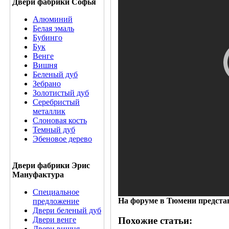
Двери фабрики Софья
Алюминий
Белая эмаль
Бубинго
Бук
Венге
Вишня
Беленый дуб
Зебрано
Золотистый дуб
Серебристый
металлик
Слоновая кость
Темный дуб
Эбеновое дерево
Двери фабрики Эрис
Мануфактура
Специальное
На форуме в Тюмени предста
предложение
Двери беленый дуб
Двери венге
Похожие статьи:
Двери вишня