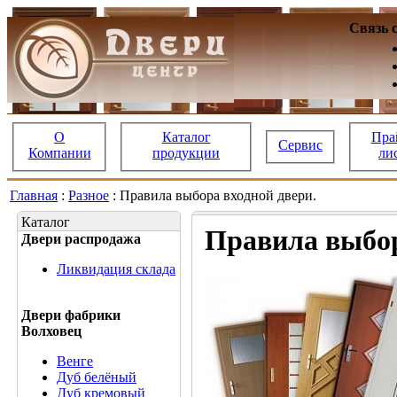
Связь 
О
Каталог
Пра
Сервис
Компании
продукции
ли
Главная
:
Разное
: Правила выбора входной двери.
Каталог
Правила выбор
Двери распродажа
Ликвидация склада
Двери фабрики
Волховец
Венге
Дуб белёный
Дуб кремовый