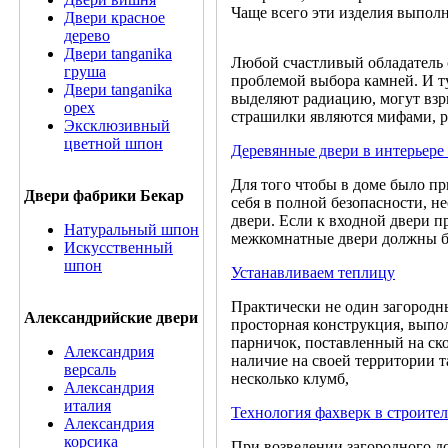
Чаще всего эти изделия выполн
Двери красное
дерево
Двери tanganika
Любой счастливый обладатель 
груша
проблемой выбора камней. И т
Двери tanganika
выделяют радиацию, могут взры
oрех
страшилки являются мифами, ра
Эксклюзивный
цветной шпон
Деревянные двери в интерьере
Для того чтобы в доме было п
Двери фабрики Бекар
себя в полной безопасности, н
двери. Если к входной двери п
Натуральный шпон
межкомнатные двери должны бы
Искусственный
шпон
Устанавливаем теплицу
Практически не один загородны
Александрийские двери
просторная конструкция, выпо
парничок, поставленный на ско
Александрия
наличие на своей территории т
версаль
несколько клумб,
Александрия
италия
Технология фахверк в строител
Александрия
корсика
При возведении загородного до