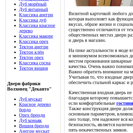
Дуб морёный
Дуб янтарный
Визитной карточкой любого дом
Классика анегри
которая выполняет как функци
Классика дуб
вкусах, образе жизни и социал
Классика красное
существенно отличаются от тех
дерево
общественных местах двери раз
Классика макоре
и дверь в магазин.
Классика орех
Тектон анегри
На пике актуальности в моде 
Тектон клён
и минимумом всевозможных де
Тектон орех
местом проживания шикарные
Классика сосна
качества. Очень важно понимат
Тектон вишня
Важно обратить внимание на мат
Учитывая то, что входные две
обеспечить стальной каркас и р
Двери фабрики
Волховец "Деканто"
Качественная входная дверь не
благодаря которому повышается
Дуб мускат
если комфортабельные
гостин
Красное дерево
Также конструкция двери долж
бордо
основным параметром, влияющи
Орех бренди
оно толще, тем надежнее вся 
Дуб коньяк
безопасность, является наличи
Вишня бренди
пять некачественных замков.
Анегри мускат