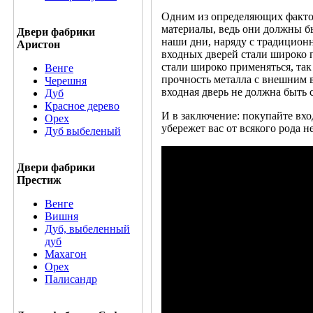
Одним из определяющих фактор
материалы, ведь они должны б
Двери фабрики
наши дни, наряду с традиционн
Аристон
входных дверей стали широко 
стали широко применяться, та
Венге
прочность металла с внешним 
Черешня
входная дверь не должна быть 
Дуб
Красное дерево
И в заключение: покупайте вх
Орех
убережет вас от всякого рода 
Дуб выбеленый
Двери фабрики
Престиж
Венге
Вишня
Дуб, выбеленный
дуб
Махагон
Орех
Палисандр