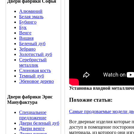
Двери фабрики Софья
Алюминий
Белая эмаль
Бубинго
Бук
Венге
Вишня
Беленый дуб
Зебрано
Золотистый дуб
Серебристый
металлик
Слоновая кость
Темный дуб
Эбеновое дерево
Установка входной металличе
Двери фабрики Эрис
Похожие статьи:
Мануфактура
Самые продоваемые модели две
Специальное
предложение
Все дверные изделия которые 
Двери беленый дуб
доступ в помещение посторонн
Двери венге
материала, из которого они изг
Двери вишня