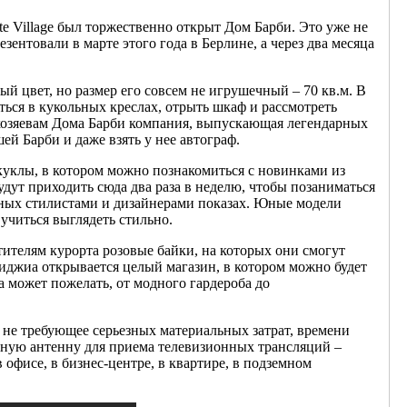
te Village был торжественно открыт Дом Барби. Это уже не
ентовали в марте этого года в Берлине, а через два месяца
й цвет, но размер его совсем не игрушечный – 70 кв.м. В
ься в кукольных креслах, отрыть шкаф и рассмотреть
 хозяевам Дома Барби компания, выпускающая легендарных
й Барби и даже взять у нее автограф.
куклы, в котором можно познакомиться с новинками из
удут приходить сюда два раза в неделю, чтобы позаниматься
нных стилистами и дизайнерами показах. Юные модели
учиться выглядеть стильно.
тителям курорта розовые байки, на которых они смогут
уиджиа открывается целый магазин, в котором можно будет
ца может пожелать, от модного гардероба до
 не требующее серьезных материальных затрат, времени
чную антенну для приема телевизионных трансляций –
офисе, в бизнес-центре, в квартире, в подземном