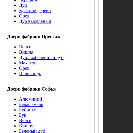
Дуб
Красное дерево
Орех
Дуб выбеленый
Двери фабрики Престиж
Венге
Вишня
Дуб, выбеленный дуб
Махагон
Орех
Палисандр
Двери фабрики Софья
Алюминий
Белая эмаль
Бубинго
Бук
Венге
Вишня
Беленый дуб