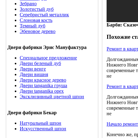
Зебрано
Золотистый дуб
Серебристый металлик
Слоновая кость
Барби: Сказо
Темный дуб
Эбеновое дерево
Похожие ст
Двери фабрики Эрис Мануфактура
Ремонт в квар
Специальное предложение
Долгожданным 
Двери беленый дуб
Нижнего Новго
Двери венге
современные т
Двери вишня
не
Двери красное дерево
Двери tanganika груша
Ремонт в квар
Двери tanganika oрех
Эксклюзивный цветной шпон
Долгожданным 
Нижнего Новго
современные т
Двери фабрики Бекар
не
Натуральный шпон
Начало ремонт
Искусственный шпон
Конечно же, п