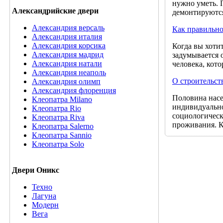
нужно уметь. 
Александрийские двери
демонтируются
Александрия версаль
Как правильно
Александрия италия
Александрия корсика
Когда вы хотит
Александрия мадрид
задумывается о
Александрия натали
человека, кото
Александрия неаполь
О строительст
Александрия олимп
Александрия флоренция
Половина нас
Клеопатра Milano
индивидуально
Клеопатра Rio
социологическ
Клеопатра Riva
проживания. К
Клеопатра Salerno
Клеопатра Sannio
Клеопатра Solo
Двери Оникс
Техно
Лагуна
Модерн
Вега