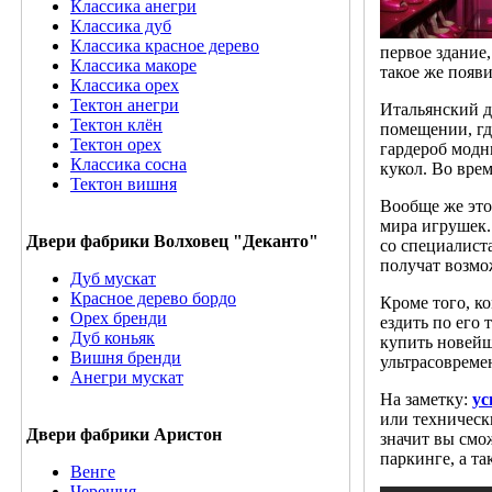
Классика анегри
Классика дуб
Классика красное дерево
первое здание
Классика макоре
такое же появ
Классика орех
Тектон анегри
Итальянский д
Тектон клён
помещении, гд
Тектон орех
гардероб модн
Классика сосна
кукол. Во вре
Тектон вишня
Вообще же это
мира игрушек.
Двери фабрики Волховец "Деканто"
со специалист
получат возмо
Дуб мускат
Красное дерево бордо
Кроме того, к
Орех бренди
ездить по его
Дуб коньяк
купить новейши
Вишня бренди
ультрасовреме
Анегри мускат
На заметку:
ус
или техническ
Двери фабрики Аристон
значит вы смо
паркинге, а та
Венге
Черешня