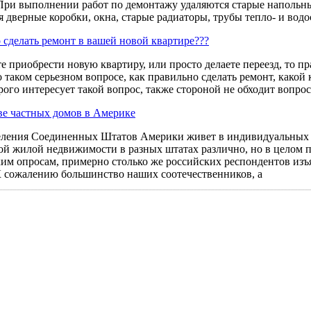
При выполнении работ по демонтажу удаляются старые напольны
 дверные коробки, окна, старые радиаторы, трубы тепло- и водо
 сделать ремонт в вашей новой квартире???
е приобрести новую квартиру, или просто делаете переезд, то пр
 таком серьезном вопросе, как правильно сделать ремонт, какой
рого интересует такой вопрос, также стороной не обходит вопро
ве частных домов в Америке
еления Соединенных Штатов Америки живет в индивидуальных 
й жилой недвижимости в разных штатах различно, но в целом по
им опросам, примерно столько же российских респондентов изъ
 сожалению большинство наших соотечественников, а