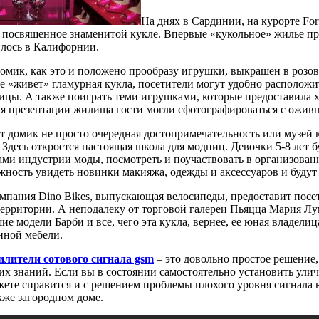
На днях в Сардинии, на курорте For
, посвященное знаменитой кукле. Впервые «кукольное» жилье през
илось в Калифорнии.
омик, как это и положено прообразу игрушки, выкрашен в розовы
е «живет» гламурная кукла, посетители могут удобно расположит
ицы. А также поиграть теми игрушками, которые предоставила
мя презентации жилища гости могли сфотографироваться с оживше
т домик не просто очередная достопримечательность или музей 
 Здесь откроется настоящая школа для модниц. Девочки 5-8 лет б
ами индустрии моды, посмотреть и поучаствовать в организова
жность увидеть новинки макияжа, одежды и аксессуаров и будут 
омпания Dino Bikes, выпускающая велосипеды, предоставит посе
 территории. А неподалеку от торговой галереи Пьяцца Мария Л
е модели Барби и все, чего эта кукла, вернее, ее юная владели
нной мебели.
илители сотового сигнала gsm
– это довольно простое решение,
их знаний. Если вы в состоянии самостоятельно установить ули
жете справится и с решением проблемы плохого уровня сигнала в 
кже загородном доме.