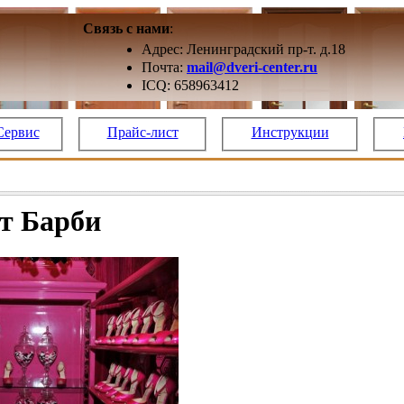
Связь с нами
:
Адрес: Ленинградский пр-т. д.18
Почта:
mail@dveri-center.ru
ICQ: 658963412
Сервис
Прайс-лист
Инструкции
т Барби