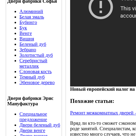
Двери фабрики Софья
Алюминий
Белая эмаль
Бубинго
Бук
Венге
Вишня
Беленый дуб
Зебрано
Золотистый дуб
Серебристый
металлик
Слоновая кость
Темный дуб
Эбеновое дерево
Новый европейский налог на
Двери фабрики Эрис
Похожие статьи:
Мануфактура
Ремонт межкомнатных дверей –
Специальное
предложение
Вряд ли кто-то сможет сэконом
Двери беленый дуб
роде занятий. Специалистам, 
Двери венге
известно много случаев, что н
Двери вишня