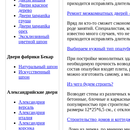
приходится исправлять длительн
Двери красное
дерево
Ремонт межкомнатных дверей –
Двери tanganika
груша
Вряд ли кто-то сможет сэконом
Двери tanganika
роде занятий. Специалистам, 
oрех
известно много случаев, что н
Эксклюзивный
приходится исправлять длительн
цветной шпон
Выбираем нужный тип опалуб
Двери фабрики Бекар
При постройке монолитных зда
необходимую прочность возвод
Натуральный шпон
состав опалубки входят плита,
Искусственный
можно изготовить самому, а мо
шпон
Из чего будем строить?
Александрийские двери
Возводят стены из различных 
бетонные, блочные и каркасны
Александрия
популярностью при строительс
версаль
размеры 12*25*6,5 см., с откл
Александрия
италия
Строительство домов и коттед
Александрия
корсика
Дома из дерева, по мнению мн