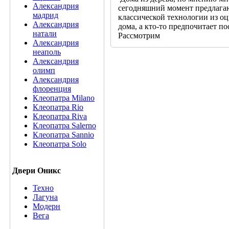
Александрия
сегодняшний момент предлагают
мадрид
классической технологии из о
Александрия
дома, а кто-то предпочитает п
натали
Рассмотрим
Александрия
неаполь
Александрия
олимп
Александрия
флоренция
Клеопатра Milano
Клеопатра Rio
Клеопатра Riva
Клеопатра Salerno
Клеопатра Sannio
Клеопатра Solo
Двери Оникс
Техно
Лагуна
Модерн
Вега