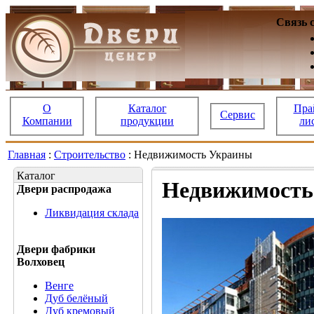
Связь 
О
Каталог
Пра
Сервис
Компании
продукции
ли
Главная
:
Строительство
: Недвижимость Украины
Каталог
Недвижимость
Двери распродажа
Ликвидация склада
Двери фабрики
Волховец
Венге
Дуб белёный
Дуб кремовый