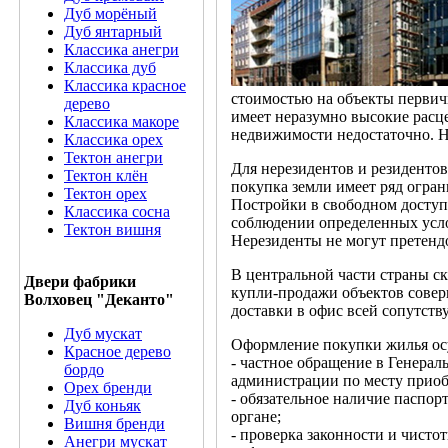
Дуб морёный
Дуб янтарный
Классика анегри
Классика дуб
Классика красное
стоимостью на объекты первич
дерево
имеет неразумно высокие расц
Классика макоре
недвижимости недостаточно. Н
Классика орех
Тектон анегри
Для нерезидентов и резидентов
Тектон клён
покупка земли имеет ряд огран
Тектон орех
Постройки в свободном доступ
Классика сосна
соблюдении определенных услов
Тектон вишня
Нерезиденты не могут претенд
В центральной части страны с
Двери фабрики
купли-продажи объектов соверш
Волховец "Деканто"
доставки в офис всей сопутст
Дуб мускат
Оформление покупки жилья ос
Красное дерево
- частное обращение в Генера
бордо
администрации по месту приоб
Орех бренди
- обязательное наличие паспор
Дуб коньяк
органе;
Вишня бренди
- проверка законности и чисто
Анегри мускат