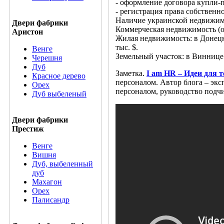
- оформление договора купли-п
- регистрация права собственн
Наличие украинской недвижимо
Двери фабрики
Коммерческая недвижимость (о
Аристон
Жилая недвижимость: в Донецке
тыс. $.
Венге
Земельный участок: в Виннице 
Черешня
Дуб
Заметка.
I am HR – Идеи для т
Красное дерево
персоналом. Автор блога – экс
Орех
персоналом, руководство подч
Дуб выбеленый
Двери фабрики
Престиж
Венге
Вишня
Дуб, выбеленный
дуб
Махагон
Орех
Палисандр