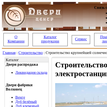
Связь 
О
Каталог
Пра
Сервис
Компании
продукции
ли
Главная
:
Строительство
: Строительство крупнейшей солнечн
Каталог
Строительство
Двери распродажа
электростанци
Ликвидация склада
Двери фабрики
Волховец
Венге
Дуб белёный
Дуб кремовый