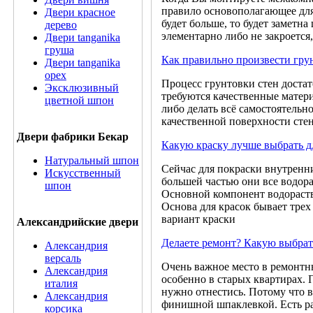
правило основополагающее для
Двери красное
будет больше, то будет заметна
дерево
элементарно либо не закроется
Двери tanganika
груша
Как правильно произвести гру
Двери tanganika
oрех
Процесс грунтовки стен достат
Эксклюзивный
требуются качественные матер
цветной шпон
либо делать всё самостоятельн
качественной поверхности стен
Двери фабрики Бекар
Какую краску лучше выбрать дл
Натуральный шпон
Сейчас для покраски внутренни
Искусственный
большей частью они все водор
шпон
Основной компонент водораство
Основа для красок бывает тре
вариант краски
Александрийские двери
Делаете ремонт? Какую выбрат
Александрия
версаль
Очень важное место в ремонтн
Александрия
особенно в старых квартирах. 
италия
нужно отнестись. Потому что 
Александрия
финишной шпаклевкой. Есть ра
корсика