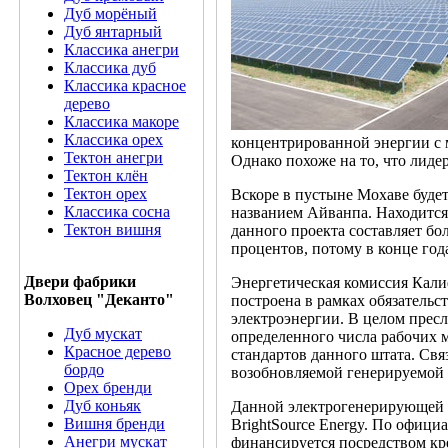
Дуб морёный
Дуб янтарный
Классика анегри
Классика дуб
Классика красное
дерево
Классика макоре
Классика орех
концентрированной энергии с 
Тектон анегри
Однако похоже на то, что лидер
Тектон клён
Тектон орех
Вскоре в пустыне Мохаве будет
Классика сосна
названием Айванпа. Находится
Тектон вишня
данного проекта составляет бо
процентов, потому в конце года
Двери фабрики
Энергетическая комиссия Кали
Волховец "Деканто"
построена в рамках обязатель
электроэнергии. В целом прес
Дуб мускат
определенного числа рабочих м
Красное дерево
стандартов данного штата. Связ
бордо
возобновляемой генерируемой 
Орех бренди
Дуб коньяк
Данной электрогенерирующей 
Вишня бренди
BrightSource Energy. По офици
Анегри мускат
финансируется посредством к