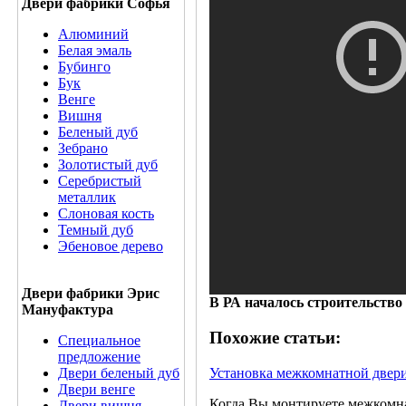
Двери фабрики Софья
Алюминий
Белая эмаль
Бубинго
Бук
Венге
Вишня
Беленый дуб
Зебрано
Золотистый дуб
Серебристый
металлик
Слоновая кость
Темный дуб
Эбеновое дерево
Двери фабрики Эрис
В РА началось строительство
Мануфактура
Похожие статьи:
Специальное
предложение
Установка межкомнатной двер
Двери беленый дуб
Двери венге
Когда Вы монтируете межкомна
Двери вишня