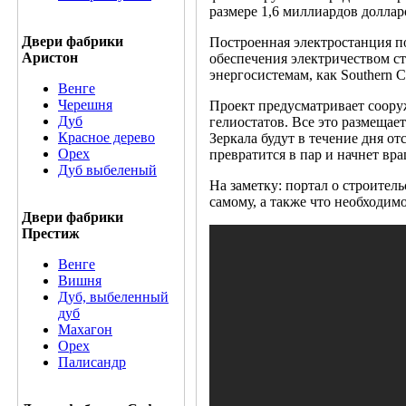
размере 1,6 миллиардов доллар
Двери фабрики
Построенная электростанция по
Аристон
обеспечения электричеством ст
энергосистемам, как Southern Cali
Венге
Черешня
Проект предусматривает сооруж
Дуб
гелиостатов. Все это размещае
Красное дерево
Зеркала будут в течение дня о
Орех
превратится в пар и начнет вр
Дуб выбеленый
На заметку: портал о строител
самому, а также что необходим
Двери фабрики
Престиж
Венге
Вишня
Дуб, выбеленный
дуб
Махагон
Орех
Палисандр