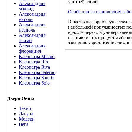
употреблению
Александрия
мадрид
Особенности выполнения рабо
Александрия
натали
В настоящее время существует 
Александрия
наибольшей популярностью пол
неаполь
красоте дерево и универсальн
Александрия
изготавливать предметы абсол
олимп
заканчивая достаточно сложны
Александрия
флоренция
Клеопатра Milano
Клеопатра Rio
Клеопатра Riva
Клеопатра Salerno
Клеопатра Sannio
Клеопатра Solo
Двери Оникс
Техно
Лагуна
Модерн
Вега