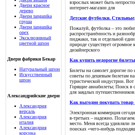
взрослых может быть непростой
Двери красное
интернет-магазин для
дерево
Двери tanganika
Детские футболки. Стильные
груша
Двери tanganika
Пожалуй, футболка – это любим
oрех
распространённость и разнообр
Эксклюзивный
пиджаки, так и отдельной еди
цветной шпон
природе существует огромное 
дизайнерского
Двери фабрики Бекар
Как купить недорогие билеты
Натуральный шпон
Билеты на самолет дорогие по 
Искусственный
советы по дешевым билетам на
шпон
туристической индустрии. Вот 
Горящие авиабилеты; Поиск в 
для заядлых путешественников
Александрийские двери
Как выгодно покупать товар
Александрия
версаль
Электронная коммерция сегодня
Александрия
в-третьих – надежно. Полагаем
италия
место. Меня всегда удивляли 
Александрия
поисках «чего-нибудь подходящ
корсика