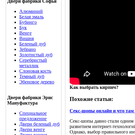
Двери фабрики Софья
Алюминий
Белая эмаль
Бубинго
Бук
Венге
Вишня
Беленый дуб
Зебрано
Золотистый дуб
Серебристый
металлик
Слоновая кость
Темный дуб
Эбеновое дерево
Как выбрать кирпич?
Двери фабрики Эрис
Похожие статьи:
Мануфактура
Секс-шопы онлайн и что там
Специальное
предложение
Секс-шопы давно стали одним 
Двери беленый дуб
развитием интернет-технологи
Двери венге
Однако, выбор правильного инт
Двери вишня