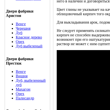
него в наличии и договориться
Цвет глины не указывает на ка
Двери фабрики
облицовочный кирпич того окр
Аристон
Для выкладывания арок, подок
Венге
Черешня
Не следует применять силикатн
Дуб
кирпич не способен выдержив
Красное дерево
возникнет при его оштукатури
Орех
раствор не может с ним сцепит
Дуб выбеленый
Двери фабрики
Престиж
Венге
Вишня
Дуб, выбеленный
дуб
Махагон
Орех
Палисандр