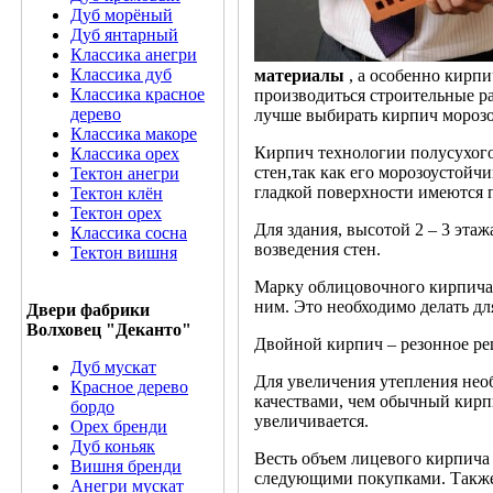
Дуб морёный
Дуб янтарный
Классика анегри
Классика дуб
материалы
, а особенно кирп
Классика красное
производиться строительные ра
дерево
лучше выбирать кирпич морозо
Классика макоре
Кирпич технологии полусухого
Классика орех
стен,так как его морозоустойчи
Тектон анегри
гладкой поверхности имеются 
Тектон клён
Тектон орех
Для здания, высотой 2 – 3 эта
Классика сосна
возведения стен.
Тектон вишня
Марку облицовочного кирпича 
ним. Это необходимо делать дл
Двери фабрики
Волховец "Деканто"
Двойной кирпич – резонное реш
Дуб мускат
Для увеличения утепления нео
Красное дерево
качествами, чем обычный кирп
бордо
увеличивается.
Орех бренди
Дуб коньяк
Весть объем лицевого кирпича 
Вишня бренди
следующими покупками. Также 
Анегри мускат