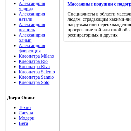
Александрия
Массажные подушки с подог
мадрид
Специалисты в области массаж
Александрия
людям, страдающим какими-либо
натали
нагрузкам или переохлаждения
Александрия
прогревание той или иной обла
неаполь
респираторных и других
Александрия
олимп
Александрия
флоренция
Клеопатра Milano
Клеопатра Rio
Клеопатра Riva
Клеопатра Salerno
Клеопатра Sannio
Клеопатра Solo
Двери Оникс
Техно
Лагуна
Модерн
Вега