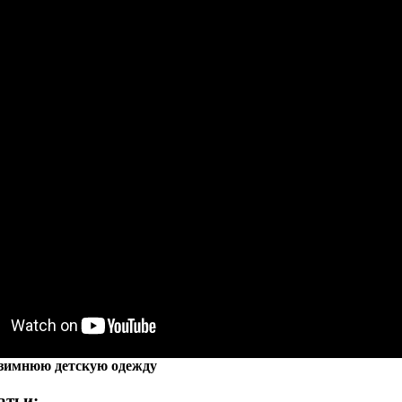
зимнюю детскую одежду
атьи: