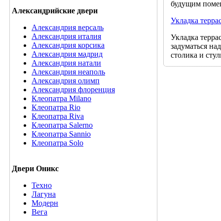
будущим помещ
Александрийские двери
Укладка терра
Александрия версаль
Александрия италия
Укладка террас
Александрия корсика
задуматься над
Александрия мадрид
столика и стул
Александрия натали
Александрия неаполь
Александрия олимп
Александрия флоренция
Клеопатра Milano
Клеопатра Rio
Клеопатра Riva
Клеопатра Salerno
Клеопатра Sannio
Клеопатра Solo
Двери Оникс
Техно
Лагуна
Модерн
Вега