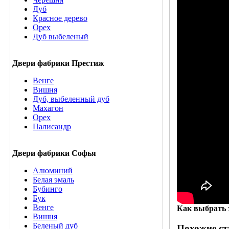
Дуб
Красное дерево
Орех
Дуб выбеленый
Двери фабрики Престиж
Венге
Вишня
Дуб, выбеленный дуб
Махагон
Орех
Палисандр
Двери фабрики Софья
Алюминий
Белая эмаль
Бубинго
Бук
Венге
Как выбрать 
Вишня
Беленый дуб
Похожие ст