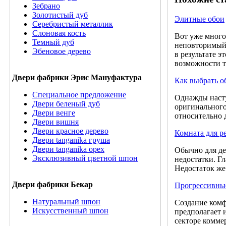
Зебрано
Золотистый дуб
Элитные обои
Серебристый металлик
Слоновая кость
Вот уже много
Темный дуб
неповторимый 
Эбеновое дерево
в результате 
возможности т
Двери фабрики Эрис Мануфактура
Как выбрать о
Специальное предложение
Однажды насту
Двери беленый дуб
оригинального
Двери венге
относительно 
Двери вишня
Двери красное дерево
Комната для р
Двери tanganika груша
Двери tanganika oрех
Обычно для де
Эксклюзивный цветной шпон
недостатки. Г
Недостаток же
Двери фабрики Бекар
Прогрессивные
Натуральный шпон
Создание комф
Искусственный шпон
предполагает 
секторе комме