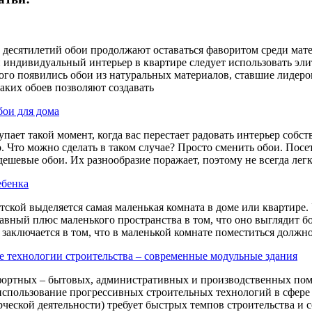
 десятилетий обои продолжают оставаться фаворитом среди мате
индивидуальный интерьер в квартире следует использовать эли
этого появились обои из натуральных материалов, ставшие лиде
аких обоев позволяют создавать
бои для дома
пает такой момент, когда вас перестает радовать интерьер собст
. Что можно сделать в таком случае? Просто сменить обои. Посет
дешевые обои. Их разнообразие поражает, поэтому не всегда легк
ебенка
тской выделяется самая маленькая комната в доме или квартире.
лавный плюс маленького пространства в том, что оно выглядит 
 заключается в том, что в маленькой комнате поместиться должн
 технологии строительства – современные модульные здания
ортных – бытовых, административных и производственных пом
использование прогрессивных строительных технологий в сфере п
рческой деятельности) требует быстрых темпов строительства и