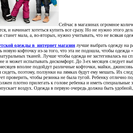
Сейчас в магазинах огромное количе
тся, и начинает хотеться купить все сразу. Но не нужно этого дел
 станет мала, а, во-вторых, нужно учитывать, что не всякая оде
етской одежды в интернет магазин
лучше выбрать одежду на р
ь новую кофточку из-за того, что эта не подошла, чтобы одежда 
натуральных тканей. Лучше чтобы одежда не застегивалась на с
не и может испытывать дискомфорт. До 3-ех месяцев следует выб
и месяцев вполне подойдут различные кофточки, майки, джинсовые
я сидеть, поэтому, ползунки на лямках будут ему мешать. Их сл
ует проверить, чтобы резинка не была тугой. Ребенку отлично 
олжен плотно прилегать к голове ребенка и иметь специальные з
опускает воздух. Одежда в первую очередь должна быть удобной,