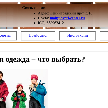
Связь с нами
:
Адрес: Ленинградский пр-т. д.18
Почта:
mail@dveri-center.ru
ICQ: 658963412
Сервис
Прайс-лист
Инструкции
я одежда – что выбрать?