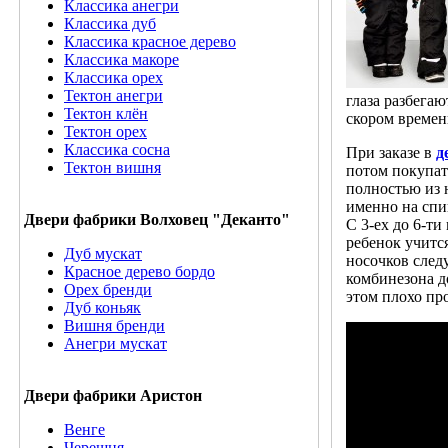
Классика анегри
Классика дуб
Классика красное дерево
Классика макоре
Классика орех
Тектон анегри
глаза разбегаю
Тектон клён
скором времени
Тектон орех
Классика сосна
При заказе в
д
Тектон вишня
потом покупат
полностью из 
именно на спи
Двери фабрики Волховец "Деканто"
С 3-ех до 6-т
ребенок учитс
Дуб мускат
носочков след
Красное дерево бордо
комбинезона д
Орех бренди
этом плохо пр
Дуб коньяк
Вишня бренди
Анегри мускат
Двери фабрики Аристон
Венге
Черешня