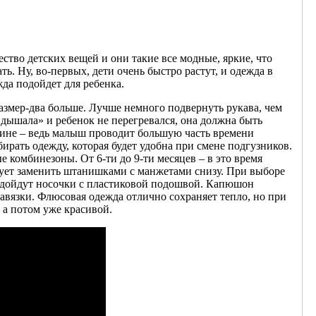
ство детских вещей и они такие все модные, яркие, что
ать. Ну, во-первых, дети очень быстро растут, и одежда в
жда подойдет для ребенка.
азмер-два больше. Лучше немного подвернуть рукава, чем
«дышала» и ребенок не перегревался, она должна быть
пине – ведь малыш проводит большую часть времени
ирать одежду, которая будет удобна при смене подгузников.
 комбинезоны. От 6-ти до 9-ти месяцев – в это время
едует заменить штанишками с манжетами снизу. При выборе
подойдут носочки с пластиковой подошвой. Капюшон
авязки. Флюсовая одежда отлично сохраняет тепло, но при
 а потом уже красивой.