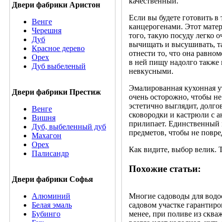
качественный.
Двери фабрики Аристон
Если вы будете готовить в
Венге
канцерогенами. Этот мате
Черешня
того, такую посуду легко 
Дуб
вычищать и высушивать, та
Красное дерево
отнести то, что она равном
Орех
в ней пищу надолго также 
Дуб выбеленый
невкусными.
Эмалированная кухонная ут
Двери фабрики Престиж
очень осторожно, чтобы не
эстетично выглядит, долго
Венге
сковородки и кастрюли с а
Вишня
прилипает. Единственный м
Дуб, выбеленный дуб
предметов, чтобы не повре
Махагон
Орех
Как видите, выбор велик. 
Палисандр
Похожие статьи:
Двери фабрики Софья
Многие садоводы для водос
Алюминий
садовом участке гарантиро
Белая эмаль
менее, при поливе из сква
Бубинго