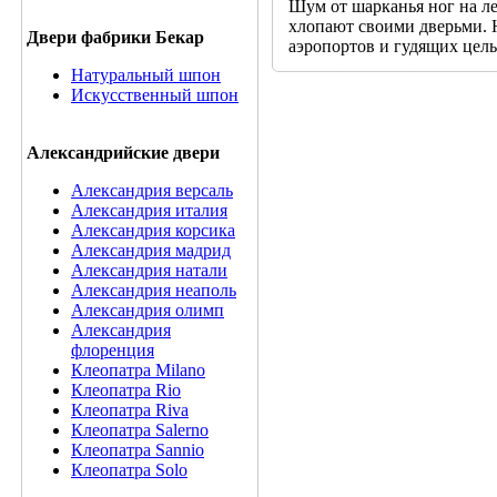
Шум от шарканья ног на лес
хлопают своими дверьми. Н
Двери фабрики Бекар
аэропортов и гудящих цел
Натуральный шпон
Искусственный шпон
Александрийские двери
Александрия версаль
Александрия италия
Александрия корсика
Александрия мадрид
Александрия натали
Александрия неаполь
Александрия олимп
Александрия
флоренция
Клеопатра Milano
Клеопатра Rio
Клеопатра Riva
Клеопатра Salerno
Клеопатра Sannio
Клеопатра Solo