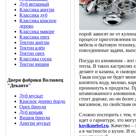
Дуб янтарный
Классика анегри
Классика дуб
Классика красное
дерево
Классика макоре
порой зависят не от кулина
Классика орех
процессе приготовления пи
Тектон анегри
мебель и бытовую технику,
Тектон клён
повседневные задачи, выпо
Тектон орех
Классика сосна
Посуда из алюминия – вот
Тектон вишня
тепла. В таких кастрюлях 
делают и казаны, и сковор
Такая посуда не будет мен
Двери фабрики Волховец
кипятить воду, молоко, вар
"Деканто"
проникнуть в продукты. Пр
штампованного алюминия.
Дуб мускат
стоит дороже, но он более
Красное дерево бордо
магазинов, по свойствам о
Орех бренди
Дуб коньяк
Сложно поспорить с тем, ч
Вишня бренди
идет о гарнитуре, это могу
Анегри мускат
kovikmebel.ru
. Качество –
а в частности о кухне. И е