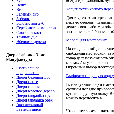
всегда идет холодная, чуть
Бук
Венге
Услуги технического перев
Вишня
Беленый дуб
Для тех, кто заинтересова
Зебрано
первую очередь, главным пр
Золотистый дуб
делать свою работу, и обы
Серебристый металлик
значение, какой бизнес вы
Слоновая кость
Темный дуб
Мебель для мастерских
Эбеновое дерево
На сегодняшний день суще
снабжения мастерской, ав
Двери фабрики Эрис
товар дает возможность оп
Мануфактура
местах. Актуальные отзывы 
Огромный выбор необходим
Специальное
предложение
Выбираем надувную лодку
Двери беленый дуб
Двери венге
Все надувные лодки имеют 
Двери вишня
срочном порядке приобрести
Двери красное дерево
купить надувную лодку. В 
Двери tanganika груша
можно переносить в
Двери tanganika oрех
Эксклюзивный
цветной шпон
Что является самой настоя