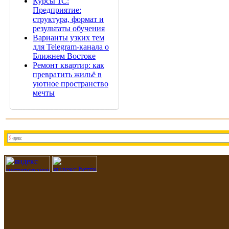
Курсы 1С:
Предприятие:
структура, формат и
результаты обучения
Варианты узких тем
для Telegram-канала о
Ближнем Востоке
Ремонт квартир: как
превратить жильё в
уютное пространство
мечты