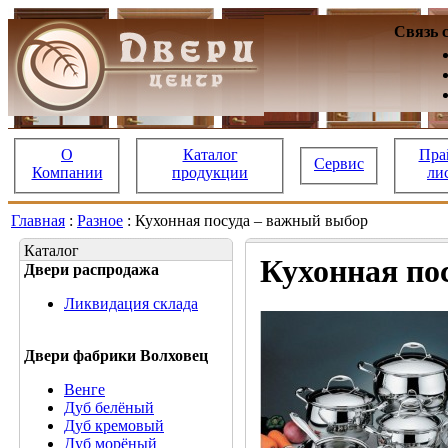
Связь 
О
Каталог
Пра
Сервис
Компании
продукции
ли
Главная
:
Разное
: Кухонная посуда – важный выбор
Каталог
Кухонная по
Двери распродажа
Ликвидация склада
Двери фабрики Волховец
Венге
Дуб белёный
Дуб кремовый
Дуб морёный