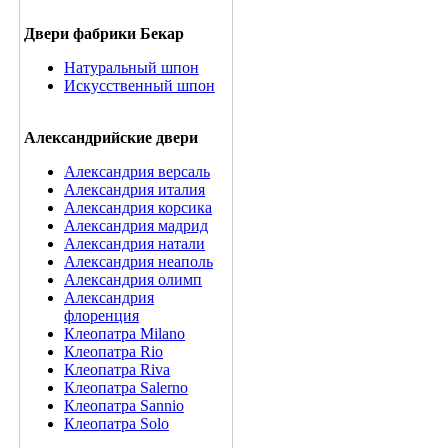
Двери фабрики Бекар
Натуральный шпон
Искусственный шпон
Александрийские двери
Александрия версаль
Александрия италия
Александрия корсика
Александрия мадрид
Александрия натали
Александрия неаполь
Александрия олимп
Александрия
флоренция
Клеопатра Milano
Клеопатра Rio
Клеопатра Riva
Клеопатра Salerno
Клеопатра Sannio
Клеопатра Solo