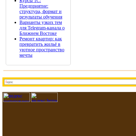
Курсы 1С:
Предприятие:
структура, формат и
результаты обучения
Варианты узких тем
для Telegram-канала о
Ближнем Востоке
Ремонт квартир: как
превратить жильё в
уютное пространство
мечты