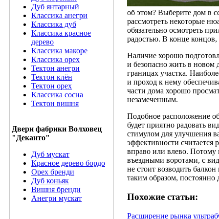
Дуб янтарный
об этом? Выберите дом в 
Классика анегри
рассмотреть некоторые нюа
Классика дуб
обязательно осмотреть при
Классика красное
радостью. В конце концов, 
дерево
Классика макоре
Наличие хорошо подготовле
Классика орех
и безопасно жить в новом 
Тектон анегри
границах участка. Наиболе
Тектон клён
и проход к нему обеспечив
Тектон орех
части дома хорошо просма
Классика сосна
незамеченным.
Тектон вишня
Подобное расположение обе
будет приятно радовать ви
Двери фабрики Волховец
стимулом для улучшения ва
"Деканто"
эффективности считается р
вправо или влево. Потому 
Дуб мускат
въездными воротами, с вид
Красное дерево бордо
не стоит возводить балкон 
Орех бренди
таким образом, постоянно
Дуб коньяк
Вишня бренди
Похожие статьи:
Анегри мускат
Расширение рынка ультраб