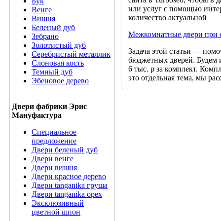
Бук
или услуг с помощью инте
Венге
количество актуальной
Вишня
Беленый дуб
Межкомнатные двери при 
Зебрано
Золотистый дуб
Задача этой статьи — пом
Серебристый металлик
бюджетных дверей. Будем и
Слоновая кость
6 тыс. р за комплект. Ком
Темный дуб
это отдельная тема, мы ра
Эбеновое дерево
Двери фабрики Эрис
Мануфактура
Специальное
предложение
Двери беленый дуб
Двери венге
Двери вишня
Двери красное дерево
Двери tanganika груша
Двери tanganika oрех
Эксклюзивный
цветной шпон