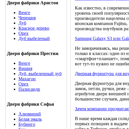
Двери фабрики Аристон
Как известно, в современн
Венге
уровень своей популярнос
Черешня
производители нацелены се
Дуб
японская компания Fujitsu
Красное дерево
производства ноутбуков ра
Орех
Samsung Galaxy S3 или Gala
Дуб выбеленый
Не заморачиваясь, мы реши
только в классах: один из
Двери фабрики Престиж
«смартфон+планшет», помим
Венге
вот тут-то нужно не ошиби
Вишня
Дверная фурнитура для в
Дуб, выбеленный дуб
Махагон
Дверная фурнитура для вну
Орех
замок, петли, ручки, реже
Палисандр
атрибутов двери внешней н
большинстве случаев, данн
Двери фабрики Софья
Зачем компании продвигаю
Алюминий
В наше время каждая солид
Белая эмаль
первых позициях в выдаче
Бубинго
сайта в Turboseo, чтобы в