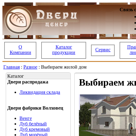
Связь 
О
Каталог
Пра
Сервис
Компании
продукции
ли
Главная
:
Разное
: Выбираем жилой дом
Каталог
Выбираем ж
Двери распродажа
Ликвидация склада
Двери фабрики Волховец
Венге
Дуб белёный
Дуб кремовый
Дуб морёный