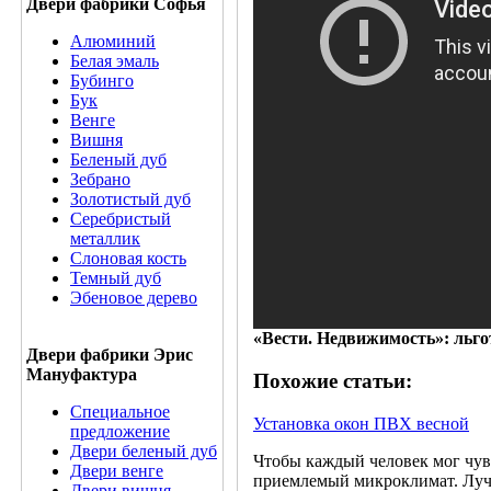
Двери фабрики Софья
Алюминий
Белая эмаль
Бубинго
Бук
Венге
Вишня
Беленый дуб
Зебрано
Золотистый дуб
Серебристый
металлик
Слоновая кость
Темный дуб
Эбеновое дерево
«Вести. Недвижимость»: льго
Двери фабрики Эрис
Мануфактура
Похожие статьи:
Специальное
Установка окон ПВХ весной
предложение
Двери беленый дуб
Чтобы каждый человек мог чувс
Двери венге
приемлемый микроклимат. Лучш
Двери вишня