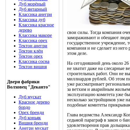
Дуб морёный
Дуб янтарный
Классика анегри
Классика дуб
Классика красное
дерево
свои силы. Тогда компания оче
Классика макоре
замораживают и обещают людям,
Классика орех
государственное учреждение, т
Тектон анегри
компания и не сделает из нег
Тектон клён
этом деле.
Тектон орех
Классика сосна
На сегодняшний день около 26 
Тектон вишня
не хватит даже на слесарные в
строительных работ. Они не вы
миллиардов рублей. Об этом пи
Двери фабрики
уже рассматривает региональн
Волховец "Деканто"
за ветхим и аварийным жильем, 
эксплуатацию комитета уже был
Дуб мускат
несколько застройщиков уже на
Красное дерево
подобные комитеты прикрывают
бордо
Орех бренди
Глава ведомства Александр Ко
Дуб коньяк
седьмой параграф в закон о ба
Вишня бренди
удовлетворения прав дольщика.
Анегри мускат