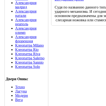
Александрия
мадрид
Судя по названию данного типа
Александрия
ударного механизма. И сегодня
натали
основном предназначены для эк
Александрия
слесарная ножовка или стамеска
неаполь
Александрия
олимп
Александрия
флоренция
Клеопатра Milano
Клеопатра Rio
Клеопатра Riva
Клеопатра Salerno
Клеопатра Sannio
Клеопатра Solo
Двери Оникс
Техно
Лагуна
Модерн
Вега