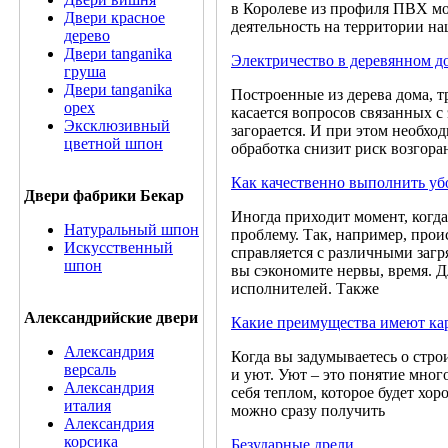
в Королеве из профиля ПВХ мож
Двери красное
деятельность на территории н
дерево
Двери tanganika
Электричество в деревянном д
груша
Двери tanganika
Построенные из дерева дома, т
oрех
касается вопросов связанных с 
Эксклюзивный
загорается. И при этом необхо
цветной шпон
обработка снизит риск возгоран
Как качественно выполнить уб
Двери фабрики Бекар
Иногда приходит момент, когд
Натуральный шпон
проблему. Так, например, прои
Искусственный
справляется с различными загр
шпон
вы сэкономите нервы, время. Д
исполнителей. Также
Александрийские двери
Какие преимущества имеют ка
Александрия
Когда вы задумываетесь о строи
версаль
и уют. Уют – это понятие мног
Александрия
себя теплом, которое будет хо
италия
можно сразу получить
Александрия
корсика
Безударные дрели