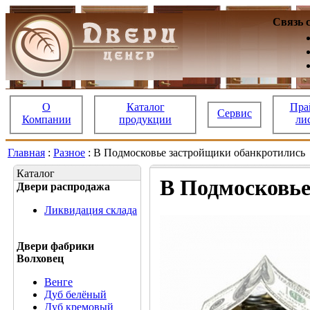
Связь 
О
Каталог
Пра
Сервис
Компании
продукции
ли
Главная
:
Разное
: В Подмосковье застройщики обанкротились
Каталог
В Подмосковье
Двери распродажа
Ликвидация склада
Двери фабрики
Волховец
Венге
Дуб белёный
Дуб кремовый