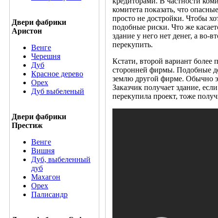
кредиторами. В частности ком
комитета показать, что опасны
просто не достройки. Чтобы хо
Двери фабрики
подобные риски. Что же касает
Аристон
здание у него нет денег, а во-в
перекупить.
Венге
Черешня
Кстати, второй вариант более 
Дуб
сторонней фирмы. Подобные дел
Красное дерево
землю другой фирме. Обычно эт
Орех
Заказчик получает здание, если
Дуб выбеленый
перекупила проект, тоже получ
Двери фабрики
Престиж
Венге
Вишня
Дуб, выбеленный
дуб
Махагон
Орех
Палисандр