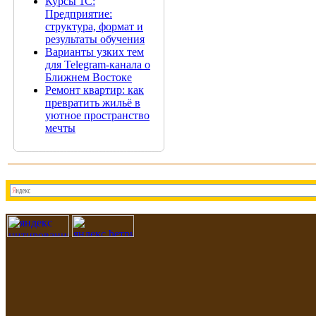
Курсы 1С:
Предприятие:
структура, формат и
результаты обучения
Варианты узких тем
для Telegram-канала о
Ближнем Востоке
Ремонт квартир: как
превратить жильё в
уютное пространство
мечты