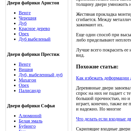
Двери фабрики Аристон
толщину двери умножить н
Венге
Жестяная прокладка монтир
Черешня
сгибается. Между металли
Дуб
зажимают их.
Красное дерево
Орех
Еще один способ при высы
Дуб выбеленый
либо приделывают неплот
Лучше всего покрасить ее
Двери фабрики Престиж
вид.
Венге
Похожие статьи:
Вишня
Дуб, выбеленный дуб
Как избежать деформации 
Махагон
Орех
Деревянные двери завоева
Палисандр
спрос на них не падает с т
большой прочностью, но и
играет, конечно, также не
Двери фабрики Софья
и надежно. Но многие
Алюминий
Что делать если входные д
Белая эмаль
Бубинго
Скрипящие входные двери 