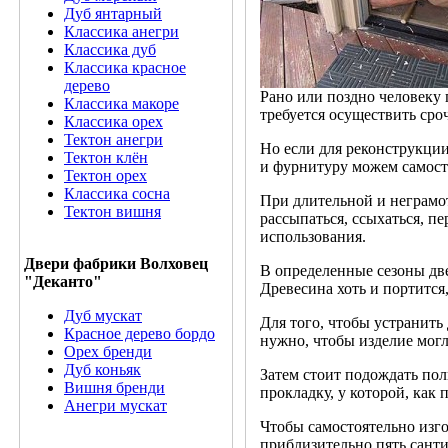
Дуб янтарный
Классика анегри
Классика дуб
Классика красное
дерево
Рано или поздно человеку 
Классика макоре
требуется осуществить сро
Классика орех
Тектон анегри
Но если для реконструкци
Тектон клён
и фурнитуру можем самост
Тектон орех
Классика сосна
При длительной и неграмо
Тектон вишня
рассыпаться, ссыхаться, п
использования.
Двери фабрики Волховец
В определенные сезоны дв
"Деканто"
Древесина хоть и портится
Дуб мускат
Для того, чтобы устранить
Красное дерево бордо
нужно, чтобы изделие могл
Орех бренди
Дуб коньяк
Затем стоит подождать по
Вишня бренди
прокладку, у которой, как 
Анегри мускат
Чтобы самостоятельно изг
приблизительно пять санти