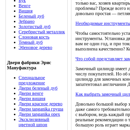
Бук
только вас, хозяев квартир
Венге
проблемы? Прежде всего ну
Вишня
довольно простая — петлям
Беленый дуб
Зебрано
Необходимые инструменты 
Золотистый дуб
Серебристый металлик
Чтобы самостоятельно уста
Слоновая кость
инструменты. Установка дв
Темный дуб
вам не один год, и при то
Эбеновое дерево
выполнена качественно? Ко
Что собой представляет з
Двери фабрики Эрис
Мануфактура
Замочный цилиндр имеет д
числу покупателей. Но об 
Специальное
цилиндр для замочных конс
предложение
запатентовал англичанин Д
Двери беленый дуб
Двери венге
Как выбрать замочный ци
Двери вишня
Двери красное дерево
Довольно большой выбор з
Двери tanganika груша
даже самого требовательно
Двери tanganika oрех
с выбором, ведь каждый п
Эксклюзивный
реальные рекомендации о т
цветной шпон
большую роль играет марка