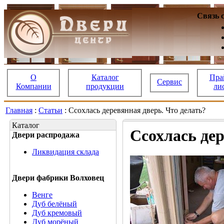
Связь 
О
Каталог
Пра
Сервис
Компании
продукции
ли
Главная
:
Статьи
: Ссохлась деревянная дверь. Что делать?
Каталог
Ссохлась дер
Двери распродажа
Ликвидация склада
Двери фабрики Волховец
Венге
Дуб белёный
Дуб кремовый
Дуб морёный