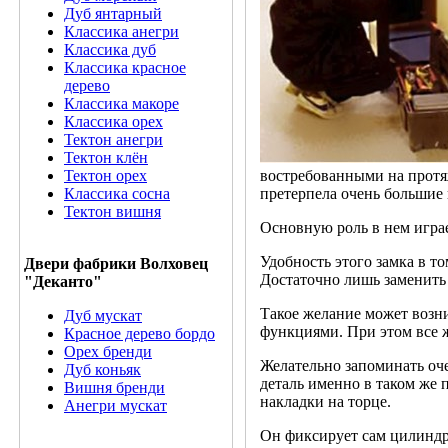
Дуб янтарный
Классика анегри
Классика дуб
Классика красное
дерево
Классика макоре
Классика орех
Тектон анегри
Тектон клён
Тектон орех
востребованными на протяж
Классика сосна
претерпела очень большие 
Тектон вишня
Основную роль в нем играе
Удобность этого замка в т
Двери фабрики Волховец
Достаточно лишь заменить 
"Деканто"
Такое желание может возн
Дуб мускат
функциями. При этом все 
Красное дерево бордо
Орех бренди
Желательно запоминать оче
Дуб коньяк
деталь именно в таком же 
Вишня бренди
накладки на торце.
Анегри мускат
Он фиксирует сам цилиндр 