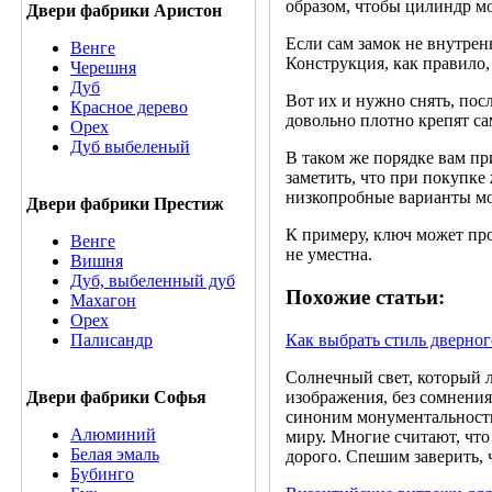
образом, чтобы цилиндр м
Двери фабрики Аристон
Если сам замок не внутрен
Венге
Конструкция, как правило,
Черешня
Дуб
Вот их и нужно снять, пос
Красное дерево
довольно плотно крепят са
Орех
Дуб выбеленый
В таком же порядке вам пр
заметить, что при покупке 
низкопробные варианты мо
Двери фабрики Престиж
К примеру, ключ может про
Венге
не уместна.
Вишня
Дуб, выбеленный дуб
Похожие статьи:
Махагон
Орех
Как выбрать стиль дверног
Палисандр
Солнечный свет, который 
изображения, без сомнения
Двери фабрики Софья
синоним монументальности
Алюминий
миру. Многие считают, что
Белая эмаль
дорого. Спешим заверить, 
Бубинго