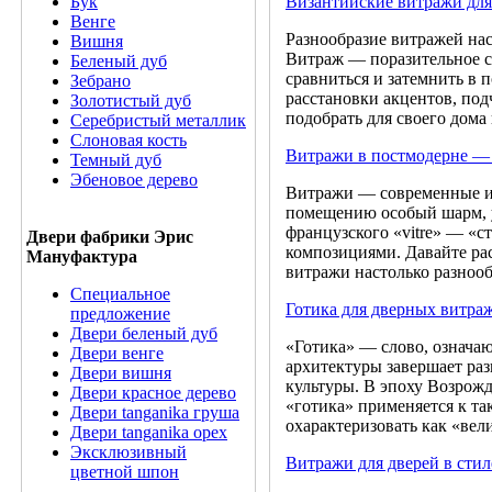
Византийские витражи для
Бук
Венге
Разнообразие витражей нас
Вишня
Витраж — поразительное с
Беленый дуб
сравниться и затемнить в
Зебрано
расстановки акцентов, под
Золотистый дуб
подобрать для своего дом
Серебристый металлик
Слоновая кость
Витражи в постмодерне — 
Темный дуб
Эбеновое дерево
Витражи — современные и
помещению особый шарм, у
французского «vitre» — «
Двери фабрики Эрис
композициями. Давайте ра
Мануфактура
витражи настолько разнооб
Специальное
Готика для дверных витра
предложение
Двери беленый дуб
«Готика» — слово, означаю
Двери венге
архитектуры завершает ра
Двери вишня
культуры. В эпоху Возрожд
Двери красное дерево
«готика» применяется к т
Двери tanganika груша
охарактеризовать как «вел
Двери tanganika oрех
Эксклюзивный
Витражи для дверей в стил
цветной шпон