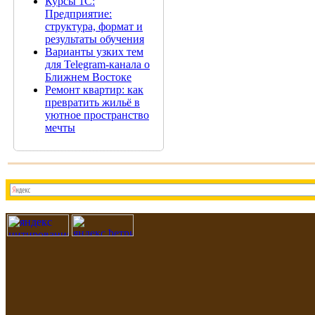
Курсы 1С:
Предприятие:
структура, формат и
результаты обучения
Варианты узких тем
для Telegram-канала о
Ближнем Востоке
Ремонт квартир: как
превратить жильё в
уютное пространство
мечты