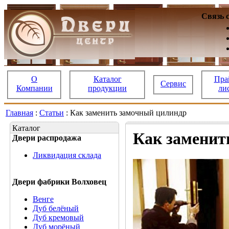
Связь 
О
Каталог
Пра
Сервис
Компании
продукции
ли
Главная
:
Статьи
: Как заменить замочный цилиндр
Каталог
Как заменит
Двери распродажа
Ликвидация склада
Двери фабрики Волховец
Венге
Дуб белёный
Дуб кремовый
Дуб морёный