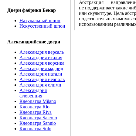
Абстракция — направление 
не поддерживает какие ли
Двери фабрики Бекар
или скульптуре. Цель абс
подсознательных импульсо
Натуральный шпон
использованием различных 
Искусственный шпон
Александрийские двери
Александрия версаль
Александрия италия
Александрия корсика
Александрия мадрид
Александрия натали
Александрия неаполь
Александрия олимп
Александрия
флоренция
Клеопатра Milano
Клеопатра Rio
Клеопатра Riva
Клеопатра Salerno
Клеопатра Sannio
Клеопатра Solo