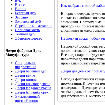
Бук
Венге
Как выбрать силовой кабе
Вишня
Беленый дуб
В первую очередь нужно вы
Зебрано
считаться наиболее оптима
Золотистый дуб
алюминий. Поэтому, именн
Серебристый металлик
проводники по всем парам
Слоновая кость
алюминиевая конструкция.
Темный дуб
Паркетная доска – обознач
Эбеновое дерево
Паркетной доской считаетс
дополнительно нужно стар
Двери фабрики Эрис
Все виды паркета будут от
Мануфактура
паркетной доски паркетные
Специальное
проанализировать паркетна
предложение
Двери для дома от произв
Двери беленый дуб
Двери венге
Сегодня фактически кажды
Двери вишня
проживания. К тому же не
Двери красное дерево
изолирован. Предваритель
Двери tanganika груша
чтобы в дальнейшем была 
Двери tanganika oрех
для проживания. Можно с 
Эксклюзивный
цветной шпон