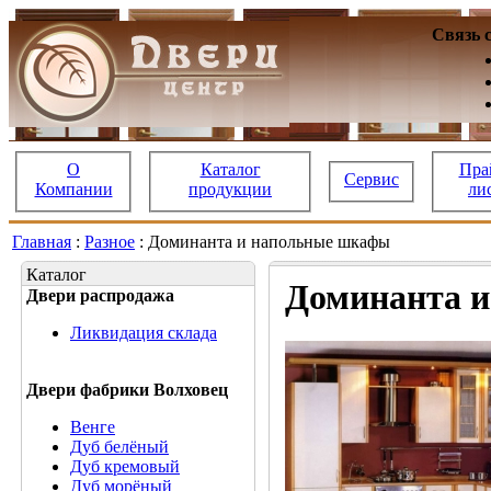
Связь 
О
Каталог
Пра
Сервис
Компании
продукции
ли
Главная
:
Разное
: Доминанта и напольные шкафы
Каталог
Доминанта 
Двери распродажа
Ликвидация склада
Двери фабрики Волховец
Венге
Дуб белёный
Дуб кремовый
Дуб морёный