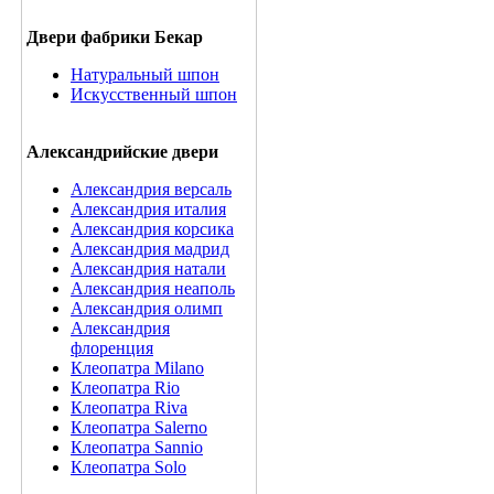
Двери фабрики Бекар
Натуральный шпон
Искусственный шпон
Александрийские двери
Александрия версаль
Александрия италия
Александрия корсика
Александрия мадрид
Александрия натали
Александрия неаполь
Александрия олимп
Александрия
флоренция
Клеопатра Milano
Клеопатра Rio
Клеопатра Riva
Клеопатра Salerno
Клеопатра Sannio
Клеопатра Solo