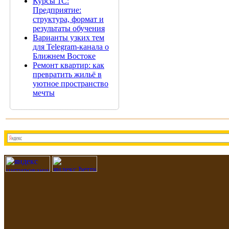
Курсы 1С:
Предприятие:
структура, формат и
результаты обучения
Варианты узких тем
для Telegram-канала о
Ближнем Востоке
Ремонт квартир: как
превратить жильё в
уютное пространство
мечты