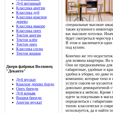
Дуб янтарный
Классика анегри
Классика дуб
Классика красное
дерево
специальные высокие шкаф
Классика макоре
также кухонного инвентаря
Классика орех
вас высокие потолки. Инач
Тектон анегри
будет смотреться чересчур
Тектон клён
В этом и заключается оди
Тектон орех
под кухню.
Классика сосна
Тектон вишня
Конечно же это недостаток
для хозяина квартиры. Во 
Они не предназначены для
Двери фабрики Волховец
габаритные, удобные и кра
"Деканто"
удобна в уборке, но даже 
компании, которые тихо и
Дуб мускат
услуги совсем не кусаются
Красное дерево бордо
довольно демократичной ст
Орех бренди
вернемся к мебели. Кроме 
Дуб коньяк
идете за покупками в мага
Вишня бренди
определиться с габаритами
Анегри мускат
типов: классически и совр
используется, да и найти