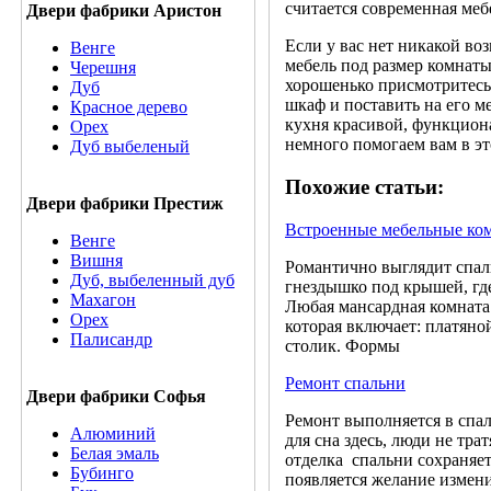
считается современная мебе
Двери фабрики Аристон
Если у вас нет никакой во
Венге
мебель под размер комнаты
Черешня
хорошенько присмотритесь 
Дуб
шкаф и поставить на его ме
Красное дерево
кухня красивой, функциона
Орех
немного помогаем вам в эт
Дуб выбеленый
Похожие статьи:
Двери фабрики Престиж
Встроенные мебельные ком
Венге
Вишня
Романтично выглядит спаль
Дуб, выбеленный дуб
гнездышко под крышей, где
Махагон
Любая мансардная комната 
Орех
которая включает: платяно
Палисандр
столик. Формы
Ремонт спальни
Двери фабрики Софья
Ремонт выполняется в спал
Алюминий
для сна здесь, люди не тр
Белая эмаль
отделка спальни сохраняет
Бубинго
появляется желание измени