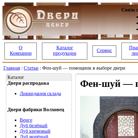
Связь 
О
Каталог
Пра
Сервис
Компании
продукции
ли
Главная
:
Статьи
: Фен-шуй — помощник в выборе двери
Каталог
Фен-шуй — п
Двери распродажа
Ликвидация склада
Двери фабрики Волховец
Венге
Дуб белёный
Дуб кремовый
Дуб морёный