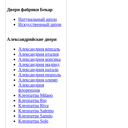
Двери фабрики Бекар
Натуральный шпон
Искусственный шпон
Александрийские двери
Александрия версаль
Александрия италия
Александрия корсика
Александрия мадрид
Александрия натали
Александрия неаполь
Александрия олимп
Александрия
флоренция
Клеопатра Milano
Клеопатра Rio
Клеопатра Riva
Клеопатра Salerno
Клеопатра Sannio
Клеопатра Solo