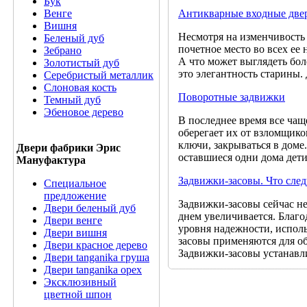
Бук
Антикварные входные двер
Венге
Вишня
Несмотря на изменчивость 
Беленый дуб
почетное место во всех ее
Зебрано
А что может выглядеть бол
Золотистый дуб
это элегантность старины.
Серебристый металлик
Слоновая кость
Поворотные задвижки
Темный дуб
Эбеновое дерево
В последнее время все чащ
оберегает их от взломщик
ключи, закрываться в доме
Двери фабрики Эрис
оставшиеся одни дома дети
Мануфактура
Задвижки-засовы. Что след
Специальное
предложение
Задвижки-засовы сейчас не
Двери беленый дуб
днем увеличивается. Благо
Двери венге
уровня надежности, испол
Двери вишня
засовы применяются для о
Двери красное дерево
Задвижки-засовы устанавли
Двери tanganika груша
Двери tanganika oрех
Эксклюзивный
цветной шпон