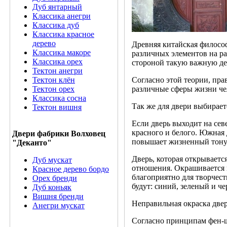
Дуб янтарный
Классика анегри
Классика дуб
Классика красное
дерево
Древняя китайская философ
Классика макоре
различных элементов на р
Классика орех
стороной такую важную де
Тектон анегри
Тектон клён
Согласно этой теории, пра
Тектон орех
различные сферы жизни чел
Классика сосна
Так же для двери выбирает
Тектон вишня
Если дверь выходит на севе
красного и белого. Южная 
Двери фабрики Волховец
повышает жизненный тону
"Деканто"
Дверь, которая открываетс
Дуб мускат
отношения. Окрашивается 
Красное дерево бордо
благоприятно для творчест
Орех бренди
будут: синий, зеленый и ч
Дуб коньяк
Вишня бренди
Неправильная окраска двер
Анегри мускат
Согласно принципам фен-ш