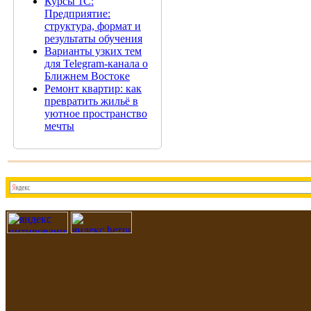
Курсы 1С:
Предприятие:
структура, формат и
результаты обучения
Варианты узких тем
для Telegram-канала о
Ближнем Востоке
Ремонт квартир: как
превратить жильё в
уютное пространство
мечты