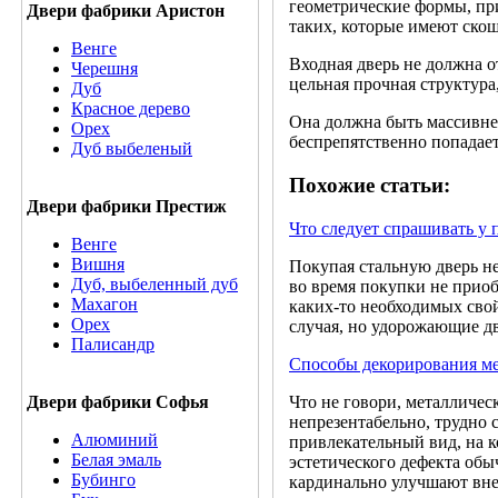
геометрические формы, при
Двери фабрики Аристон
таких, которые имеют ско
Венге
Входная дверь не должна о
Черешня
цельная прочная структура,
Дуб
Красное дерево
Она должна быть массивнее
Орех
беспрепятственно попадает
Дуб выбеленый
Похожие статьи:
Двери фабрики Престиж
Что следует спрашивать у 
Венге
Вишня
Покупая стальную дверь не
Дуб, выбеленный дуб
во время покупки не приоб
Махагон
каких-то необходимых свой
Орех
случая, но удорожающие дв
Палисандр
Способы декорирования ме
Что не говори, металличес
Двери фабрики Софья
непрезентабельно, трудно 
Алюминий
привлекательный вид, на к
Белая эмаль
эстетического дефекта об
Бубинго
кардинально улучшают вне