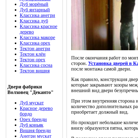
Дуб морёный
Дуб янтарный
Классика анегри
Классика дуб
Классика красное
дерево
Классика макоре
Классика орех
Тектон анегри
Тектон клён
После окончания работ по мон
Тектон орех
сторон.
Установка дверей в К
Классика сосна
после монтажа самой двери.
Тектон вишня
Как правило, конструкция две
которые закрывают зазоры межд
Двери фабрики
внешний вид двери безупречны
Волховец "Деканто"
При этом внутренняя сторона н
Дуб мускат
количество дополнительных раб
Красное дерево
приобретает должный вид.
бордо
Орех бренди
Но проходит небольшое количес
Дуб коньяк
внизу образуются пятна, кото
Вишня бренди
Анегри мускат