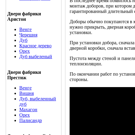
В последнее время появилось 
монтаж доборов, при котором д
гарантированный длительный с
Двери фабрики
Аристон
Доборы обычно покупаются в к
нужно прикрыть, дверная коро
Венге
установки.
Черешня
Дуб
При установки добора, сначала
Красное дерево
дверной коробки, сначала вста
Орех
Дуб выбеленый
Пустота между стеной и панел
теплоизоляции.
Двери фабрики
По окончании работ по устано
Престиж
стороны.
Венге
Вишня
Дуб, выбеленный
дуб
Махагон
Орех
Палисандр