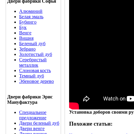
Двери фабрики Софья
Алюминий
Белая эмаль
Бубинго
Бук
Венге
Вишня
Беленый дуб
Зебрано
Золотистый дуб
Серебристый
металлик
Слоновая кость
Темный дуб
Эбеновое дерево
Двери фабрики Эрис
Мануфактура
Установка доборов своими ру
Специальное
предложение
Двери беленый дуб
Похожие статьи:
Двери венге
Двери вишня