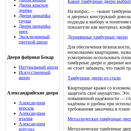
Какие тамбурные двери выбрат
Двери красное
дерево
На вопрос, — «какие тамбурные
Двери tanganika
и дверных конструкций довольн
груша
подходы к выбору и понятиям 
Двери tanganika
показатели как материал, конф
oрех
Эксклюзивный
Деревянные тамбурные двери
цветной шпон
Для обеспечения безопасности,
несколькими квартирами, назы
Двери фабрики Бекар
усмотрению использовать площ
тамбурные двери и дверные ко
Натуральный шпон
не стоит забывать, что такой 
Искусственный
шпон
Тамбурные двери из стали
Квартирные кражи со взломом,
Александрийские двери
защитить своё имущество. Это 
повышенной надёжности — стал
Александрия
надёжны и удобны при исполь
версаль
требованиям заказчика в плане
Александрия
италия
Металлические тамбурные две
Александрия
Металлические тамбурные двер
корсика