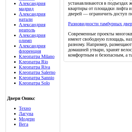
устанавливаются в подъездах 
Александрия
квартиры от площадки лифта и
мадрид
дверей — ограничить доступ по
Александрия
натали
Разновидности тамбурных две
Александрия
неаполь
Современные проекты многокв
Александрия
имеют свободную площадь, наз
олимп
разному. Например, размещают
Александрия
домашней утвари, хранят велос
флоренция
комфортным и безопасным, а т
Клеопатра Milano
Клеопатра Rio
Клеопатра Riva
Клеопатра Salerno
Клеопатра Sannio
Клеопатра Solo
Двери Оникс
Техно
Лагуна
Модерн
Вега