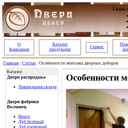
Связь 
О
Каталог
Пра
Сервис
Компании
продукции
ли
Главная
:
Статьи
: Особенности монтажа дверных доборов
Каталог
Особенности м
Двери распродажа
Ликвидация склада
Двери фабрики
Волховец
Венге
Дуб белёный
Дуб кремовый