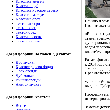
Классика анегри
Классика дуб
Классика красное дерево
Классика макоре
Классика орех
Ванино и заме
Тектон анегри
Правительства
Тектон клён
Тектон орех
«Великих труд
Классика сосна
станет возмож
Тектон вишня
функциональны
ведем перегов
властей», – пр
Двери фабрики Волховец "Деканто"
Размер финанс
Дуб мускат
к 2014 году ст
Красное дерево бордо
1 миллиардов 
Орех бренди
Правительство
Дуб коньяк
Вишня бренди
«Люди действу
Анегри мускат
выделил Губер
Прокладка маг
Двери фабрики Аристон
интернационал
Венге
Заметка:
детс
Черешня