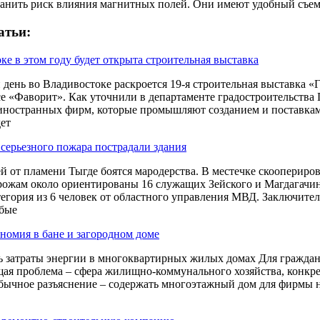
ранить риск влияния магнитных полей. Они имеют удобный съемны
атьи:
ке в этом году будет открыта строительная выставка
день во Владивостоке раскроется 19-я строительная выставка «Го
е «Фаворит». Как уточнили в департаменте градостроительства 
иностранных фирм, которые промышляют созданием и поставкам
ет
 серьезного пожара пострадали здания
й от пламени Тыгде боятся мародерства. В местечке скооперир
ожам около ориентированы 16 служащих Зейского и Магдагачинс
тегория из 6 человек от областного управления МВД. Заключител
юбые
номия в бане и загородном доме
 затраты энергии в многоквартирных жилых домах Для граждан 
я проблема – сфера жилищно-коммунального хозяйства, конкре
обычное разъяснение – содержать многоэтажный дом для фирмы не