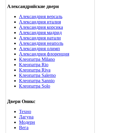
Александрийские двери
Александрия версаль
Александрия италия
Александрия корсика
Александрия мадрид
Александрия натали
Александрия неаполь
Александрия олимп
Александрия флоренция
Клеопатра Milano
Клеопатра Rio
Клеопатра Riva
Клеопатра Salerno
Клеопатра Sannio
Клеопатра Solo
Двери Оникс
Техно
Лагуна
Модерн
Вега