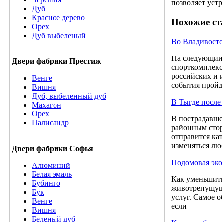
позволяет уст
Дуб
Красное дерево
Похожие ст
Орех
Дуб выбеленый
Во Владивосто
На следующий 
Двери фабрики Престиж
спорткомплекс
российских и 
Венге
события пройд
Вишня
Дуб, выбеленный дуб
В Тыгде после
Махагон
Орех
В пострадавше
Палисандр
районным стор
отправится ка
изменяться л
Двери фабрики Софья
Подомовая эко
Алюминий
Белая эмаль
Как уменьшить
Бубинго
животрепущуща
Бук
услуг. Самое 
Венге
если
Вишня
Беленый дуб