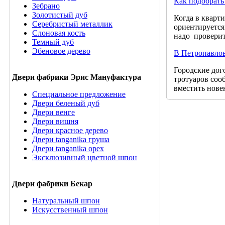
Как подобрат
Зебрано
Золотистый дуб
Когда в кварт
Серебристый металлик
ориентируется
Слоновая кость
надо проверит
Темный дуб
Эбеновое дерево
В Петропавлов
Городские дог
Двери фабрики Эрис Мануфактура
тротуаров соо
вместить нове
Специальное предложение
Двери беленый дуб
Двери венге
Двери вишня
Двери красное дерево
Двери tanganika груша
Двери tanganika oрех
Эксклюзивный цветной шпон
Двери фабрики Бекар
Натуральный шпон
Искусственный шпон