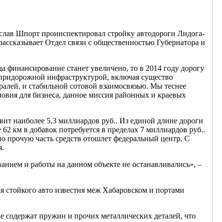
еслав Шпорт проинспектировал стройку автодороги Лидога-
рассказывает Отдел связи с общественностью Губернатора и
да финансирование станет увеличено, то в 2014 году дорогу
ь придорожной инфраструктурой, включая существо
алей, и стабильной сотовой взаимосвязью. Мы теснее
овия для бизнеса, данное миссия районных и краевых
вит наиболее 5,3 миллиардов руб.. Из единой длине дороги
 62 км в добавок потребуется в пределах 7 миллиардов руб..
но прочую часть средств отошлет федеральный центр. С
я.
анием и работы на данном объекте не останавливались», –
ля стойкого авто известия меж Хабаровском и портами
не содержат пружин и прочих металлических деталей, что