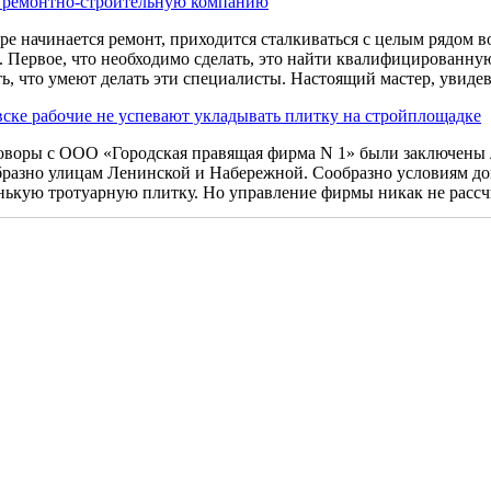
ь ремонтно-строительную компанию
ире начинается ремонт, приходится сталкиваться с целым рядом 
. Первое, что необходимо сделать, это найти квалифицированную
ь, что умеют делать эти специалисты. Настоящий мастер, увидев
ске рабочие не успевают укладывать плитку на стройплощадке
оворы с ООО «Городская правящая фирма N 1» были заключены 
бразно улицам Ленинской и Набережной. Сообразно условиям до
нькую тротуарную плитку. Но управление фирмы никак не рассч