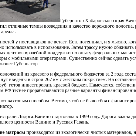
Губернатор Хабаровского края Вяч
тил отличные темпы возведения и качество дорожного полотна, 
 ареала.
ностей у поставщиков не встает. Есть потенциал, и я мыслю, ког
но использовать в использование. Затем трассу нужно обживат
х центров врачебной поддержки по опыту федеральных магистр
оры с мобильными операторами. Существенно сейчас сделать усл
оизнес Губернатор.
овложений из краевого и федерального бюджетов за 2 года соста
анут введены в строй 267 км с жестким покрытием. На остальные
руб. готов инвестировать краевой бюджет. Намечается, собствен
м РФ теснее прорабатываются разные варианты финансировани
ют вахтовым способом. Весомо, чтоб не было сбоя с финансиров
натор.
истрали Лидога-Ванино стартовала в 1999 году. Дорога важна д
ьного ценности Ванино и Русская Гавань.
кие матрасы
производятся из экологически чистых материалов, 