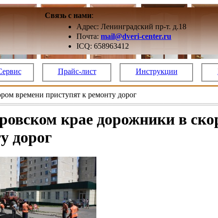
Связь с нами
:
Адрес: Ленинградский пр-т. д.18
Почта:
mail@dveri-center.ru
ICQ: 658963412
Сервис
Прайс-лист
Инструкции
ором времени приступят к ремонту дорог
ровском крае дорожники в ско
у дорог