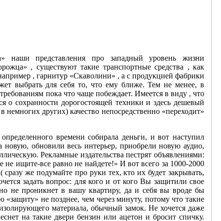
са» наши представления про западный уровень жизни
рожца» , существуют такие транспортные средства , как
апример , гарнитур «Скаволини» , а с продукцией фабрики
жет выбрать для себя то, что ему ближе. Тем не менее, в
ебованиям пока что чаще побеждает. Имеется в виду , что
ся о сохранности дорогостоящей техники и здесь дешевый
 в немногих других) качество непосредственно «переходит»
определенного времени собирала деньги, и вот наступил
а новую, обновили весь интерьер, приобрели новую аудио,
ллическую. Рекламные издательства пестрят объявлениями:
 не ищите-все равно не найдете!» И вот всего за 1000-2000
 сразу же подумайте про руки тех, кто их будет закрывать,
хочется задать вопрос: для кого и от кого Вы защитили свое
о не проникнет в вашу квартиру, да и себя вы вроде бы
 «защиту» не позднее, чем через минуту, потому что такие
 изолирующего материала, обычный замок. Не хочется даже
еснет на такие двери бензин или ацетон и бросит спичку.