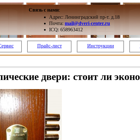
Связь с нами
:
Адрес: Ленинградский пр-т. д.18
Почта:
mail@dveri-center.ru
ICQ: 658963412
Сервис
Прайс-лист
Инструкции
ические двери: стоит ли экон