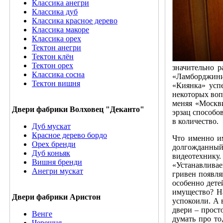
Классика анегри
Классика дуб
Классика красное дерево
Классика макоре
Классика орех
Тектон анегри
Тектон клён
Тектон орех
значительно 
Классика сосна
«Ламборджини»
Тектон вишня
«Киянка» успе
некоторых воп
меняя «Москви
Двери фабрики Волховец "Деканто"
эрзац способо
в количество.
Дуб мускат
Красное дерево бордо
Что именно и
Орех бренди
долгожданный 
Дуб коньяк
видеотехнику.
Вишня бренди
«Устанавлива
Анегри мускат
гривен появля
особенно детей
имущество? Н
Двери фабрики Аристон
успокоили. А 
двери – прост
Венге
думать про то
Черешня