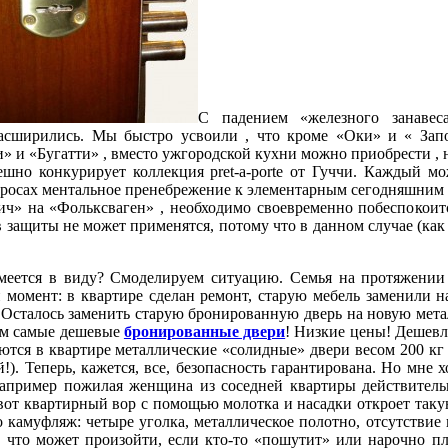
С падением «железного занаве
расширились. Мы быстро усвоили , что кроме «Оки» и « Запо
 и «Бугатти» , вместо ужгородской кухни можно приобрести , н
шно конкурирует коллекция pret-a-porte от Гуччи. Каждый мо
росах ментальное пренебрежение к элементарным сегодняшним тр
ч» на «Фольксваген» , необходимо своевременно побеспокоит
в защиты не может применятся, потому что в данном случае (как
меется в виду? Смоделируем ситуацию. Семья на протяжении 
момент: в квартире сделан ремонт, старую мебель заменили н
 Осталось заменить старую бронированную дверь на новую мета
ем самые дешевые
бронированные двери
! Низкие цены! Дешевле
ются в квартире металлические «солидные» двери весом 200 кг (
!). Теперь, кажется, все, безопасность гарантирована. Но мне 
апример пожилая женщина из соседней квартиры действительн
вот квартирный вор с помощью молотка и насадки откроет такую
о камуфляж: четыре уголка, металлическое полотно, отсутствие
, что может произойти, если кто-то «пошутит» или нарочно пл