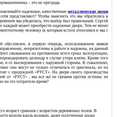
лоумышленника – это не преграда.
станавливайте надежные, качественные
металлические двери
 себя представляют? Чтобы выяснить это мы обратились к
временем мы убедились, что выбор был правильный. Сергей
е каждый может приобрести надежные двери. Тем не менее
омпетентному человеку (к которым кстати относимся и мы с
й обусловлен, в первую очередь, использованием замков
правлениях, неприхотливы в работе и надежны, на данный
буют смазывания на протяжении всего срока эксплуатации,
перекодировать цилиндр в случае утери ключа. Кроме того
н, и от высверливания с наружной стороны. К сожалению,
не они могут не сильно отличаться от оригинала, но их
тоят с продукцией «РУСТ». На двери своего производства
ерей от «РУСТ» , мы все же не грешим против истины: не
ко на это потратили время?
Его возраст сравним с возрастом деревянных полов. В
росто кололи вдоль волокон, далее полученные доски