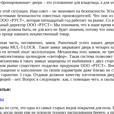
 «бронированные» двери – это успокоение для владельца, а для з
 в этой ситуации. Наш совет – не экономьте на безопасности. У
истемами безопасности известных производителей. Что они из
ООО «РУСТ», которая пятнадцатый год работает на рынке. Со 
льный директор ООО «РУСТ»: Мы понимаем, что в наше время н
 они должны быть, не для кого не будет лишним, потому что нек
о проще навязать некачественный товар.
вная часть, несомненно, замок. Рыночный успех наших двере
ирмы MUL-T-LOCK . Такие замки закрывают дверь в четырех на
5-ти летний опыт эксплуатации. Механизмы этих замков, не тре
омплектованы цилиндром «светофор». Такая система позволяет 
еханизмы в таких замках защищены от выбивания с двух сторо
нном рынке существуют подделки продукции ООО «РУСТ». Внеш
снащение и наполнение по своим параметрам даже близко не с
 гарантию 3 года. Отдавая должное качеству изготовления дв
верей – нет. Вопрос в следующем : как, с помощью чего, и сколь
атьи:
ка
ка по сути, это одна из самых старых видов покрытия для пола. 
а, когда люди еще не освоили технику распиливания бревен, а п