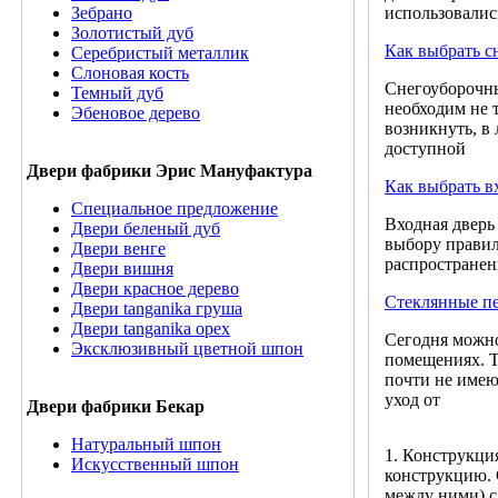
использовалис
Зебрано
Золотистый дуб
Как выбрать с
Серебристый металлик
Слоновая кость
Снегоуборочны
Темный дуб
необходим не 
Эбеновое дерево
возникнуть, в
доступной
Двери фабрики Эрис Мануфактура
Как выбрать в
Специальное предложение
Входная дверь 
Двери беленый дуб
выбору правил
Двери венге
распространен
Двери вишня
Двери красное дерево
Стеклянные п
Двери tanganika груша
Двери tanganika oрех
Сегодня можно
Эксклюзивный цветной шпон
помещениях. Т
почти не имею
уход от
Двери фабрики Бекар
Натуральный шпон
1. Конструкция
Искусственный шпон
конструкцию. 
между ними) с