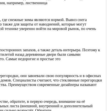
ния, например, лиственница
 где снежные зимы являются нормой. Вывоз снега
о также для защиты от наводнений, которые могут
ной технике уверенно войти на мировой рынок, по очень
посторонних запахов, а также деталь интерьера. Поэтому к
ятилетий назад деревянные двери были самыми
то. Самые недорогие и простые это
ерегородки, они завоевали свою популярность и в офисных
домов. Специалисты считают, что стеклянные перегородки
инства. Преимуществом современные дизайнеры называют
стве, обратите, в первую очередь, внимание на её
альных листа (внешний, внутренний и дополнительный
и сильно возрастёт. Обратите