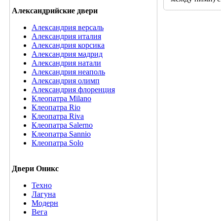
Александрийские двери
Александрия версаль
Александрия италия
Александрия корсика
Александрия мадрид
Александрия натали
Александрия неаполь
Александрия олимп
Александрия флоренция
Клеопатра Milano
Клеопатра Rio
Клеопатра Riva
Клеопатра Salerno
Клеопатра Sannio
Клеопатра Solo
Двери Оникс
Техно
Лагуна
Модерн
Вега