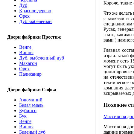
Короче, такие
Дуб
Красное дерево
Что же делать
Орех
с замками и с
Дуб выбеленый
специалистам 
Русак, генера
знать, какими
Двери фабрики Престиж
вами ) намног
Венге
Главная соста
Вишня
израильской ф
Дуб, выбеленный дуб
момент есть 1
Махагон
могут быть ук
Орех
цилиндровые м
Палисандр
на отечестве
техническое о
компания дает
Двери фабрики Софья
вскрываемых д
Алюминий
Похожие ст
Белая эмаль
Бубинго
Бук
Массивная дос
Венге
Массивная дос
Вишня
давние времен
Беленый дуб