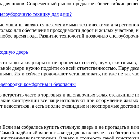
ь для полов. Современный рынок предлагает более гибкие реше
негоуборочную технику для дачи?
е машины являются незаменимыми техническими для регионов,
только для обеспечения проходимости дорог и жилых участков, н
 любое время года. Развитие технологий позволило снегоубороч
ходную дверь
это защита квартиры от не прошеных гостей, шума, сквозняков, 
ьной двери нужно подойти со всей ответственностью. Пару дес
ными. Их и сейчас продолжают устанавливать, но уже не так час
ерегородки комфортны и безопасны
 встретить часто в торговых и выставочных залах стеклянные п
акие конструкции все чаще используют при оформлении жилых 
т недостатков, а есть вполне очевидные и неоспоримые досто
 Если вы собрались купить стальную дверь и не прогадать в каче
Самый надёжный вариант – когда дверь включает в себя три ст
 внутренними распорками. Однако и стоимость такой конструкци