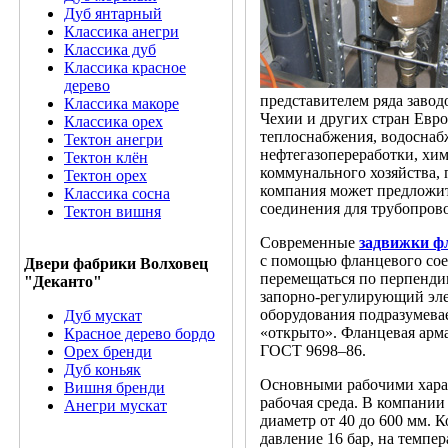
Дуб янтарный
Классика анегри
Классика дуб
Классика красное
дерево
представителем ряда заво
Классика макоре
Чехии и других стран Евро
Классика орех
теплоснабжения, водоснабж
Тектон анегри
нефтегазопереработки, хи
Тектон клён
коммунального хозяйства, 
Тектон орех
компания может предложи
Классика сосна
соединения для трубопрово
Тектон вишня
Современные
задвижки ф
с помощью фланцевого со
Двери фабрики Волховец
перемещаться по перпенди
"Деканто"
запорно-регулирующий эле
оборудования подразумева
Дуб мускат
«открыто». Фланцевая арм
Красное дерево бордо
ГОСТ 9698–86.
Орех бренди
Дуб коньяк
Основными рабочими харак
Вишня бренди
рабочая среда. В компан
Анегри мускат
диаметр от 40 до 600 мм. 
давление 16 бар, на темпер