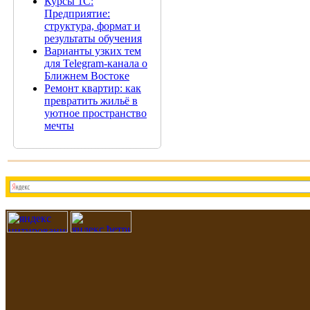
Курсы 1С:
Предприятие:
структура, формат и
результаты обучения
Варианты узких тем
для Telegram-канала о
Ближнем Востоке
Ремонт квартир: как
превратить жильё в
уютное пространство
мечты