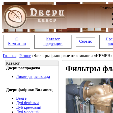
Связь 
О
Каталог
Пра
Сервис
Компании
продукции
ли
Главная
:
Разное
: Фильтры фланцевые от компании «НЕМЕН
Каталог
Фильтры фл
Двери распродажа
Ликвидация склада
Двери фабрики Волховец
Венге
Дуб белёный
Дуб кремовый
Дуб морёный