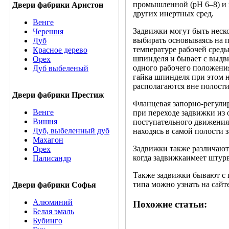
промышленной (pH 6–8) и п
Двери фабрики Аристон
других инертных сред.
Венге
Задвижки могут быть неск
Черешня
выбирать основываясь на п
Дуб
температуре рабочей среды
Красное дерево
шпинделя и бывает с выдв
Орех
одного рабочего положения 
Дуб выбеленый
гайка шпинделя при этом н
располагаются вне полости
Двери фабрики Престиж
Фланцевая запорно-регули
Венге
при переходе задвижки из 
Вишня
поступательного движения.
Дуб, выбеленный дуб
находясь в самой полости 
Махагон
Задвижки также различаютс
Орех
когда задвижкаимеет штур
Палисандр
Также задвижки бывают с 
типа можно узнать на сайте
Двери фабрики Софья
Алюминий
Похожие статьи:
Белая эмаль
Бубинго