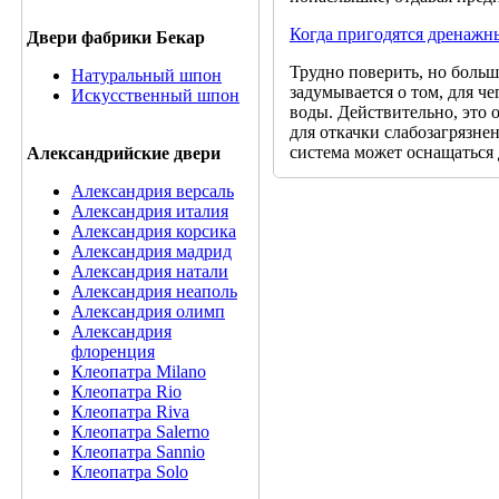
Когда пригодятся дренажн
Двери фабрики Бекар
Трудно поверить, но боль
Натуральный шпон
задумывается о том, для ч
Искусственный шпон
воды. Действительно, это 
для откачки слабозагрязне
система может оснащатьс
Александрийские двери
Александрия версаль
Александрия италия
Александрия корсика
Александрия мадрид
Александрия натали
Александрия неаполь
Александрия олимп
Александрия
флоренция
Клеопатра Milano
Клеопатра Rio
Клеопатра Riva
Клеопатра Salerno
Клеопатра Sannio
Клеопатра Solo