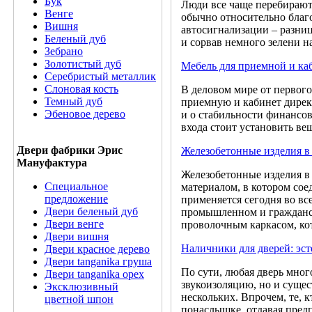
Бук
Люди все чаще перебираютс
Венге
обычно относительно благо
Вишня
автосигнализации – разниц
Беленый дуб
и сорвав немного зелени н
Зебрано
Золотистый дуб
Мебель для приемной и ка
Серебристый металлик
Слоновая кость
В деловом мире от первого
Темный дуб
приемную и кабинет директ
Эбеновое дерево
и о стабильности финансо
входа стоит установить ве
Двери фабрики Эрис
Железобетонные изделия в 
Мануфактура
Железобетонные изделия в 
Специальное
материалом, в котором сое
предложение
применяется сегодня во вс
Двери беленый дуб
промышленном и гражданск
Двери венге
проволочным каркасом, ко
Двери вишня
Наличники для дверей: эст
Двери красное дерево
Двери tanganika груша
По сути, любая дверь мног
Двери tanganika oрех
звукоизоляцию, но и сущес
Эксклюзивный
нескольких. Впрочем, те, 
цветной шпон
понаслышке, отдавая пред