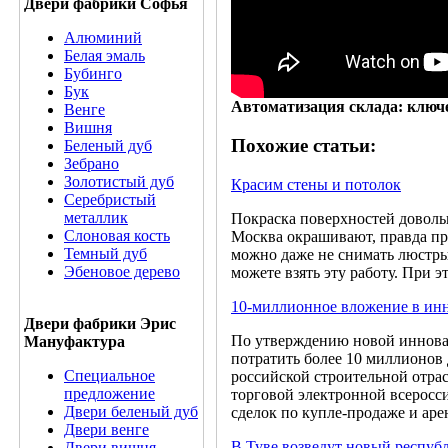
Двери фабрики Софья
Алюминий
Белая эмаль
Бубинго
Бук
Автоматизация склада: ключ
Венге
Вишня
Похожие статьи:
Беленый дуб
Зебрано
Золотистый дуб
Красим стены и потолок
Серебристый
металлик
Покраска поверхностей доволь
Слоновая кость
Москва окрашивают, правда пр
Темный дуб
можно даже не снимать люстры.
Эбеновое дерево
можете взять эту работу. При 
10-миллионное вложение в ин
Двери фабрики Эрис
По утверждению новой иннова
Мануфактура
потратить более 10 миллионов
Специальное
российской строительной отра
предложение
торговой электронной всеросс
Двери беленый дуб
сделок по купле-продаже и ар
Двери венге
В Туве возведут новый респуб
Двери вишня