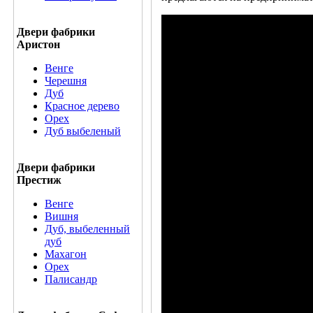
Двери фабрики
Аристон
Венге
Черешня
Дуб
Красное дерево
Орех
Дуб выбеленый
Двери фабрики
Престиж
Венге
Вишня
Дуб, выбеленный
дуб
Махагон
Орех
Палисандр