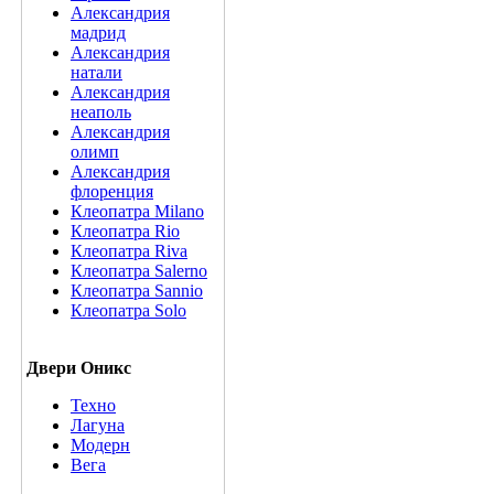
Александрия
мадрид
Александрия
натали
Александрия
неаполь
Александрия
олимп
Александрия
флоренция
Клеопатра Milano
Клеопатра Rio
Клеопатра Riva
Клеопатра Salerno
Клеопатра Sannio
Клеопатра Solo
Двери Оникс
Техно
Лагуна
Модерн
Вега