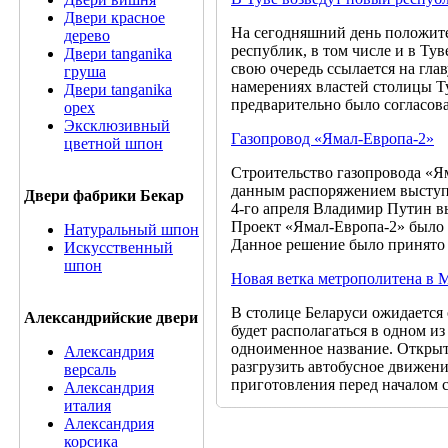
Двери красное
На сегодняшний день положите
дерево
республик, в том числе и в Тув
Двери tanganika
свою очередь ссылается на гл
груша
намерениях властей столицы Т
Двери tanganika
предварительно было согласов
oрех
Эксклюзивный
Газопровод «Ямал-Европа-2»
цветной шпон
Строительство газопровода «Я
данным распоряжением выступи
Двери фабрики Бекар
4-го апреля Владимир Путин в
Проект «Ямал-Европа-2» было 
Натуральный шпон
Данное решение было принято 
Искусственный
шпон
Новая ветка метрополитена в 
В столице Беларуси ожидается
Александрийские двери
будет располагаться в одном 
одноименное название. Открыт
Александрия
разгрузить автобусное движен
версаль
приготовления перед началом 
Александрия
италия
Александрия
корсика