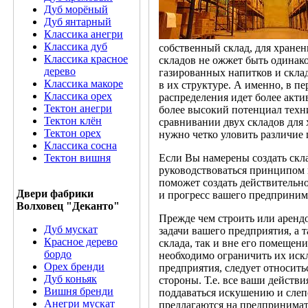
Дуб морёный
Дуб янтарный
Классика анегри
Классика дуб
собственный склад, для хране
Классика красное
складов не ожжет быть одинако
дерево
газированных напитков и скла
Классика макоре
в их структуре. А именно, в пе
Классика орех
распределения идет более актив
Тектон анегри
более высокий потенциал техни
Тектон клён
сравнивании двух складов для 
Тектон орех
нужно четко уловить различие 
Классика сосна
Тектон вишня
Если Вы намерены создать скла
руководствоваться принципом 
поможет создать действительно
Двери фабрики
и прогресс вашего предпринима
Волховец "Деканто"
Прежде чем строить или аренд
Дуб мускат
задачи вашего предприятия, а 
Красное дерево
склада, так и вне его помеще
бордо
необходимо ограничить их иск
Орех бренди
предприятия, следует относить
Дуб коньяк
стороны. Т.е. все ваши дейст
Вишня бренди
поддаваться искушению и слеп
Анегри мускат
предлагаются на предпринимат