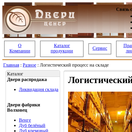
Связь 
О
Каталог
Пра
Сервис
Компании
продукции
ли
Главная
:
Разное
: Логистический процесс на складе
Каталог
Логистический
Двери распродажа
Ликвидация склада
Двери фабрики
Волховец
Венге
Дуб белёный
Дуб кремовый